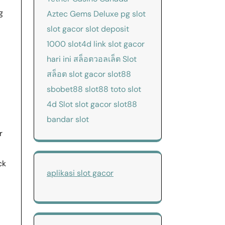
g
Aztec Gems Deluxe
pg slot
slot gacor
slot deposit
1000
slot4d
link slot gacor
hari ini
สล็อตวอลเล็ต
Slot
สล็อต
slot gacor
slot88
sbobet88
slot88
toto slot
4d
Slot
slot gacor
slot88
bandar slot
r
ck
aplikasi slot gacor