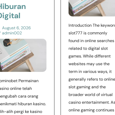
Hiburan
Digital
Introduction The keywor
August 6, 2026
slot777 is commonly
admin002
found in online searches
related to digital slot
games. While different
websites may use the
term in various ways, it
generally refers to onlin
ominobet Permainan
slot gaming and the
asino online telah
broader world of virtual
engubah cara orang
casino entertainment. A
enikmati hiburan kasino.
online gaming continues
lih-alih pergi ke kasino