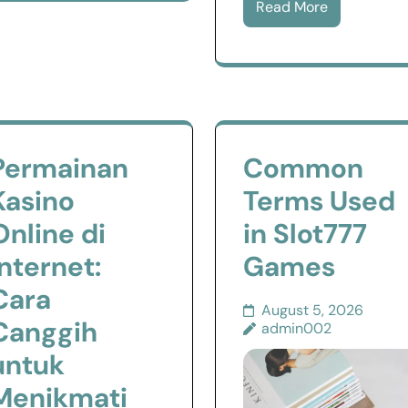
Read More
Permainan
Common
Kasino
Terms Used
Online di
in Slot777
Internet:
Games
Cara
August 5, 2026
Canggih
admin002
untuk
Menikmati