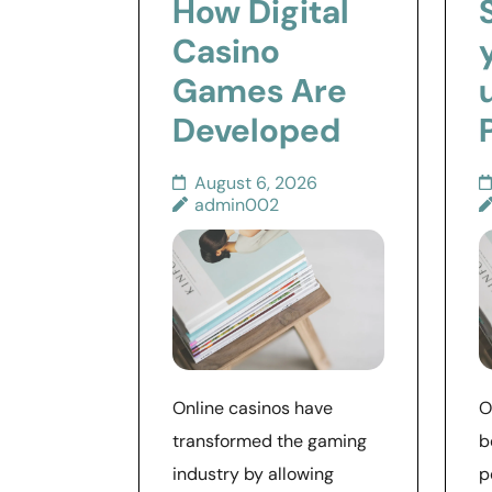
How Digital
Casino
Games Are
Developed
August 6, 2026
admin002
Online casinos have
O
transformed the gaming
b
industry by allowing
p