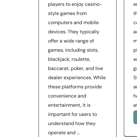
players to enjoy casino-
e
style games from
t
computers and mobile
c
devices. They typically
a
offer a wide range of
m
games, including slots,
p
blackjack, roulette,
w
baccarat, poker, and live
g
dealer experiences. While
5
these platforms provide
a
convenience and
h
entertainment, it is
a
important for users to
understand how they
operate and …