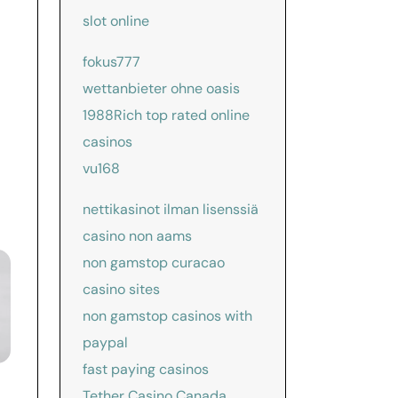
slot online
fokus777
wettanbieter ohne oasis
1988Rich
top rated online
casinos
vu168
nettikasinot ilman lisenssiä
casino non aams
non gamstop curacao
casino sites
non gamstop casinos with
paypal
fast paying casinos
Tether Casino Canada