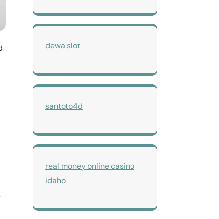
dewa slot
d
santoto4d
e
real money online casino
idaho
s