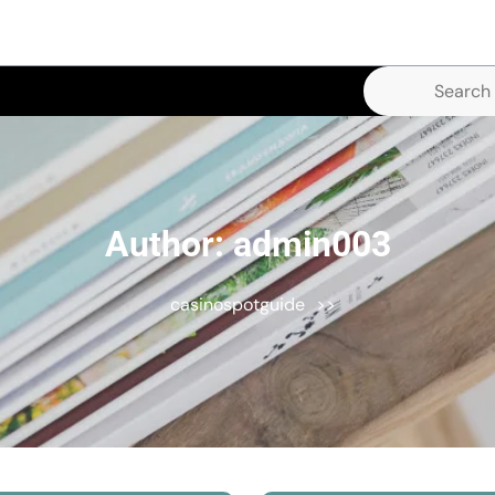
Search
for:
Author:
admin003
casinospotguide
>>