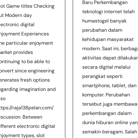
Baru Perkembangan
lot Game titles Checking
teknologi internet telah
ut Modern day
humastogel banyak
lectronic digital
perubahan dalam
njoyment Experiences
kehidupan masyarakat
he particular enjoyment
modern. Saat ini, berbag
arket provides
aktivitas dapat dilakuka
ontinuing to be able to
secara digital melalui
onvert since engineering
perangkat seperti
enerates fresh options
smartphone, tablet, dan
egarding imagination and
komputer. Perubahan
lso
tersebut juga membawa
ttps://raja138pelan.com/
perkembangan dalam
iscussion. Between
dunia hiburan online ya
ifferent electronic digital
semakin beragam. Salah
njoyment types, slot