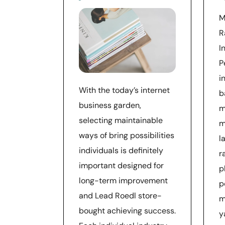
M
R
I
P
i
With the today’s internet
b
business garden,
m
selecting maintainable
m
ways of bring possibilities
l
individuals is definitely
r
important designed for
p
long-term improvement
p
and Lead Roedl store-
m
bought achieving success.
y