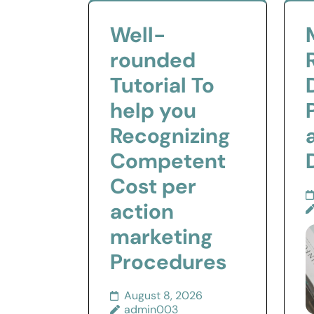
Well-
rounded
Tutorial To
help you
Recognizing
Competent
Cost per
action
marketing
Procedures
August 8, 2026
admin003