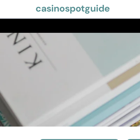
Skip
casinospotguide
to
content
(Press
Enter)