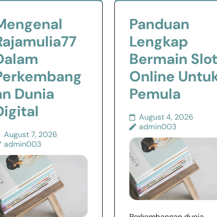
Mengenal
Panduan
Rajamulia77
Lengkap
Dalam
Bermain Slo
Perkembang
Online Untu
an Dunia
Pemula
Digital
August 4, 2026
admin003
August 7, 2026
admin003
Perkembangan dunia