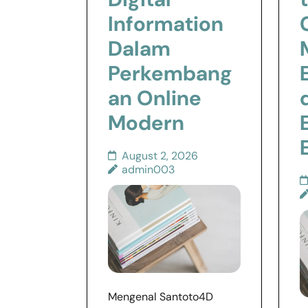
Information
Dalam
Perkembang
an Online
Modern
August 2, 2026
admin003
Mengenal Santoto4D