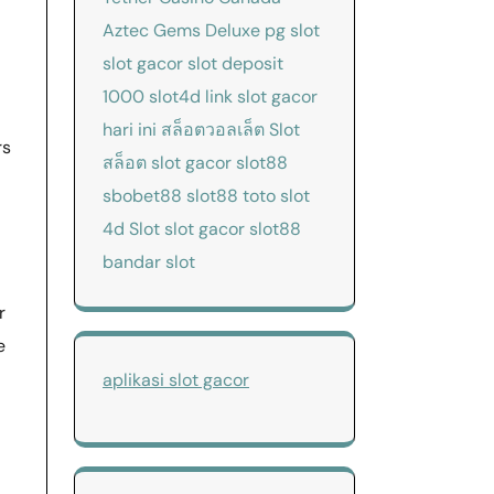
Aztec Gems Deluxe
pg slot
slot gacor
slot deposit
1000
slot4d
link slot gacor
hari ini
สล็อตวอลเล็ต
Slot
rs
สล็อต
slot gacor
slot88
sbobet88
slot88
toto slot
4d
Slot
slot gacor
slot88
bandar slot
r
e
aplikasi slot gacor