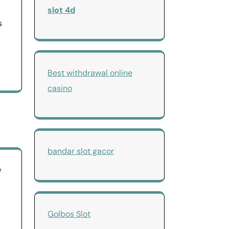
slot 4d
s
Best withdrawal online
casino
bandar slot gacor
7
Golbos Slot