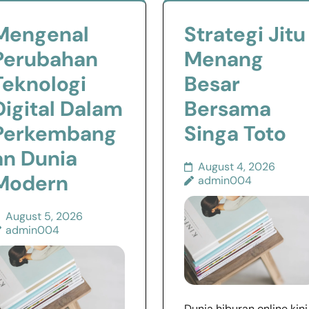
Mengenal
Strategi Jitu
Perubahan
Menang
Teknologi
Besar
Digital Dalam
Bersama
Perkembang
Singa Toto
an Dunia
August 4, 2026
Modern
admin004
August 5, 2026
admin004
Dunia hiburan online kini