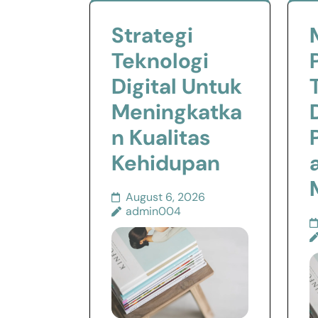
Strategi
Teknologi
Digital Untuk
Meningkatka
n Kualitas
Kehidupan
August 6, 2026
admin004