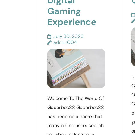
Digital
Gaming
Experience
July 30, 2026
admin004
U
G
O
Welcome To The World Of
G
Gacorbos88 Gacorbos88
p
has become a name that
g
many online users search
o
for when looking for a