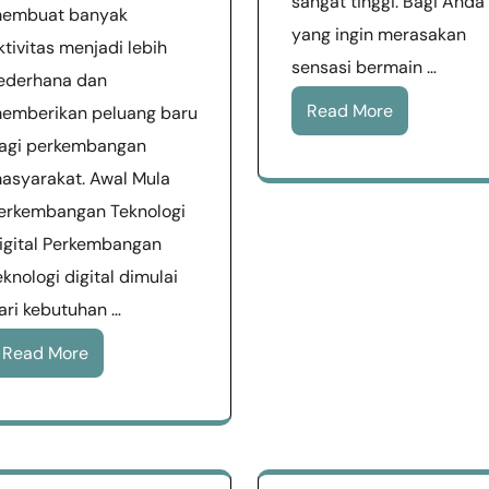
sangat tinggi. Bagi Anda
embuat banyak
yang ingin merasakan
ktivitas menjadi lebih
sensasi bermain …
ederhana dan
Read More
emberikan peluang baru
agi perkembangan
asyarakat. Awal Mula
erkembangan Teknologi
igital Perkembangan
eknologi digital dimulai
ari kebutuhan …
Read More