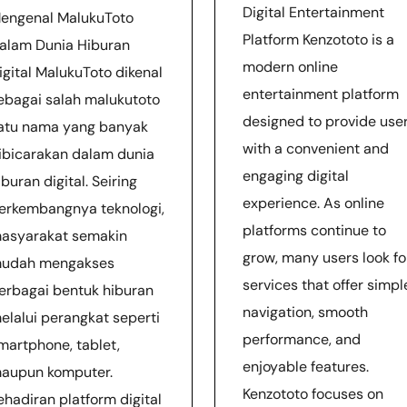
Digital Entertainment
engenal MalukuToto
Platform Kenzototo is a
alam Dunia Hiburan
modern online
igital MalukuToto dikenal
entertainment platform
ebagai salah malukutoto
designed to provide use
atu nama yang banyak
with a convenient and
ibicarakan dalam dunia
engaging digital
iburan digital. Seiring
experience. As online
erkembangnya teknologi,
platforms continue to
asyarakat semakin
grow, many users look fo
udah mengakses
services that offer simpl
erbagai bentuk hiburan
navigation, smooth
elalui perangkat seperti
performance, and
martphone, tablet,
enjoyable features.
aupun komputer.
Kenzototo focuses on
ehadiran platform digital