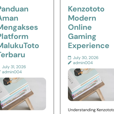
Panduan
Kenzototo
Aman
Modern
Mengakses
Online
Platform
Gaming
MalukuToto
Experience
Terbaru
July 30, 2026
admin004
July 31, 2026
admin004
Understanding Kenzotot