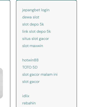
jepangbet login
dewa slot
slot depo 5k
link slot depo 5k
situs slot gacor
slot maxwin
hotwin88
TOTO 5D
slot gacor malam ini
slot gacor
idlix
rebahin