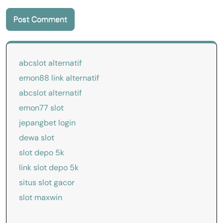
abcslot alternatif
emon88 link alternatif
abcslot alternatif
emon77 slot
jepangbet login
dewa slot
slot depo 5k
link slot depo 5k
situs slot gacor
slot maxwin