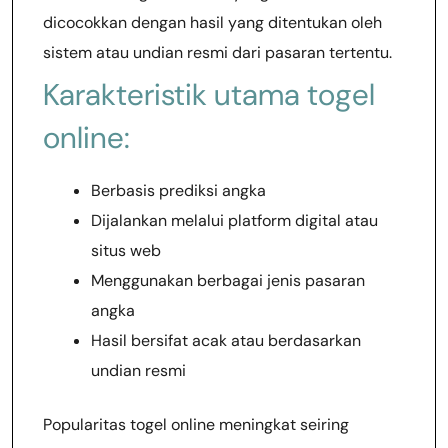
dicocokkan dengan hasil yang ditentukan oleh
sistem atau undian resmi dari pasaran tertentu.
Karakteristik utama togel
online:
Berbasis prediksi angka
Dijalankan melalui platform digital atau
situs web
Menggunakan berbagai jenis pasaran
angka
Hasil bersifat acak atau berdasarkan
undian resmi
Popularitas togel online meningkat seiring