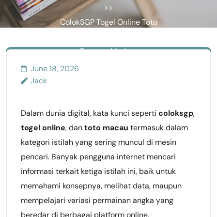
>>
ColokSGP Togel Online Toto
Macau untuk Penggemar
Pasaran Modern
Terpercaya
June 18, 2026
Jack
Dalam dunia digital, kata kunci seperti
coloksgp
,
togel online
, dan
toto macau
termasuk dalam
kategori istilah yang sering muncul di mesin
pencari. Banyak pengguna internet mencari
informasi terkait ketiga istilah ini, baik untuk
memahami konsepnya, melihat data, maupun
mempelajari variasi permainan angka yang
beredar di berbagai platform online.