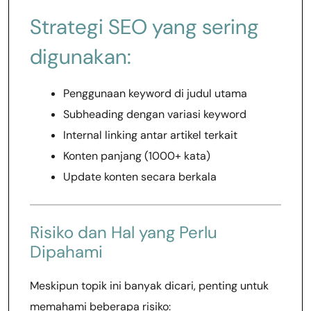
Strategi SEO yang sering
digunakan:
Penggunaan keyword di judul utama
Subheading dengan variasi keyword
Internal linking antar artikel terkait
Konten panjang (1000+ kata)
Update konten secara berkala
Risiko dan Hal yang Perlu
Dipahami
Meskipun topik ini banyak dicari, penting untuk
memahami beberapa risiko: