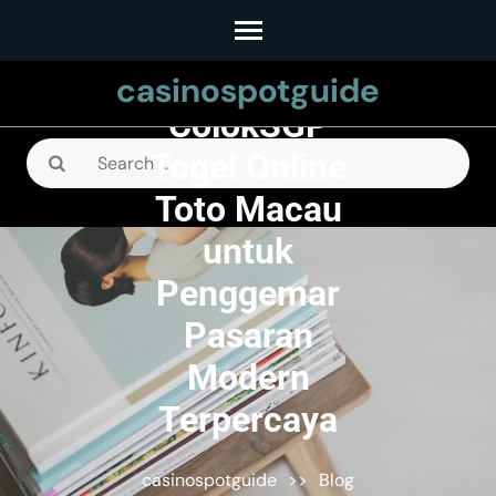
Skip
to
casinospotguide
content
(Press
ColokSGP
Enter)
Togel Online
Search
for:
Toto Macau
untuk
Penggemar
Pasaran
Modern
Terpercaya
casinospotguide
>>
Blog