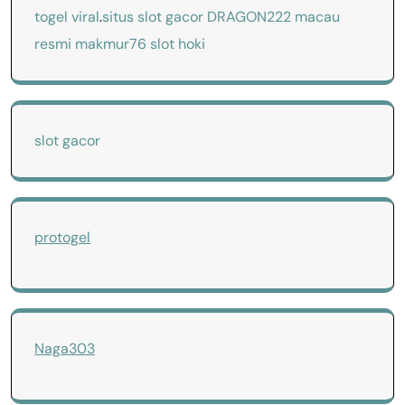
togel viral
.
situs slot gacor
DRAGON222
macau
resmi
makmur76
slot hoki
slot gacor
protogel
Naga303