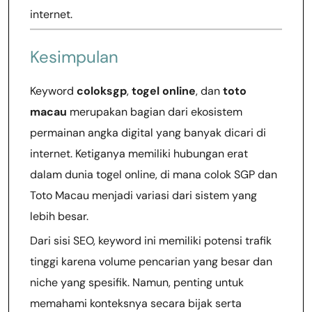
internet.
Kesimpulan
Keyword
coloksgp
,
togel online
, dan
toto
macau
merupakan bagian dari ekosistem
permainan angka digital yang banyak dicari di
internet. Ketiganya memiliki hubungan erat
dalam dunia togel online, di mana colok SGP dan
Toto Macau menjadi variasi dari sistem yang
lebih besar.
Dari sisi SEO, keyword ini memiliki potensi trafik
tinggi karena volume pencarian yang besar dan
niche yang spesifik. Namun, penting untuk
memahami konteksnya secara bijak serta