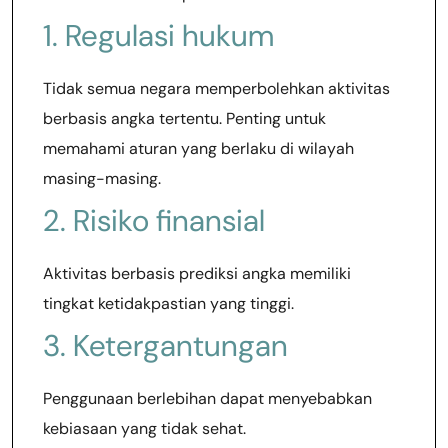
1. Regulasi hukum
Tidak semua negara memperbolehkan aktivitas
berbasis angka tertentu. Penting untuk
memahami aturan yang berlaku di wilayah
masing-masing.
2. Risiko finansial
Aktivitas berbasis prediksi angka memiliki
tingkat ketidakpastian yang tinggi.
3. Ketergantungan
Penggunaan berlebihan dapat menyebabkan
kebiasaan yang tidak sehat.