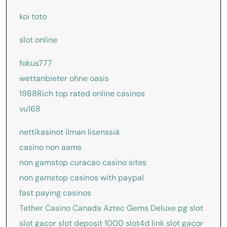
koi toto
slot online
fokus777
wettanbieter ohne oasis
1988Rich
top rated online casinos
vu168
nettikasinot ilman lisenssiä
casino non aams
non gamstop curacao casino sites
non gamstop casinos with paypal
fast paying casinos
Tether Casino Canada
Aztec Gems Deluxe
pg slot
slot gacor
slot deposit 1000
slot4d
link slot gacor