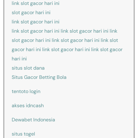
link slot gacor hari ini
slot gacor hari ini
link slot gacor hari ini
link slot gacor hari ini
link slot gacor hari ini
link
slot gacor hari ini
link slot gacor hari ini
link slot
gacor hari ini
link slot gacor hari ini
link slot gacor
hari ini
situs slot dana
Situs Gacor Betting Bola
tentoto login
akses idncash
Dewabet Indonesia
situs togel