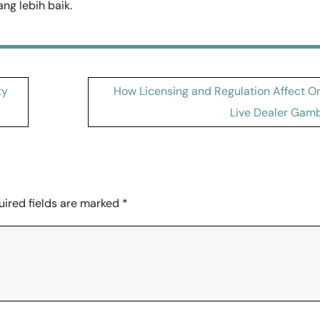
g lebih baik.
ty
How Licensing and Regulation Affect On
Live Dealer Gamb
uired fields are marked
*