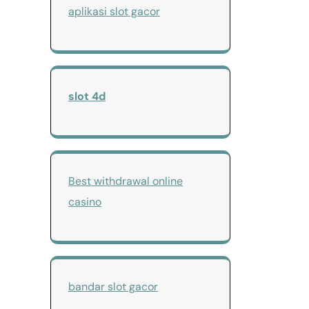
aplikasi slot gacor
slot 4d
Best withdrawal online
casino
bandar slot gacor