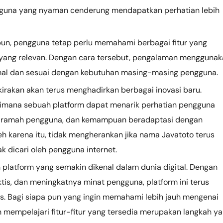
una yang nyaman cenderung mendapatkan perhatian lebih
pun, pengguna tetap perlu memahami berbagai fitur yang
i yang relevan. Dengan cara tersebut, pengalaman mengguna
timal dan sesuai dengan kebutuhan masing-masing pengguna.
irakan akan terus menghadirkan berbagai inovasi baru.
aimana sebuah platform dapat menarik perhatian pengguna
g ramah pengguna, dan kemampuan beradaptasi dengan
eh karena itu, tidak mengherankan jika nama Javatoto terus
k dicari oleh pengguna internet.
platform yang semakin dikenal dalam dunia digital. Dengan
is, dan meningkatnya minat pengguna, platform ini terus
s. Bagi siapa pun yang ingin memahami lebih jauh mengenai
n mempelajari fitur-fitur yang tersedia merupakan langkah y