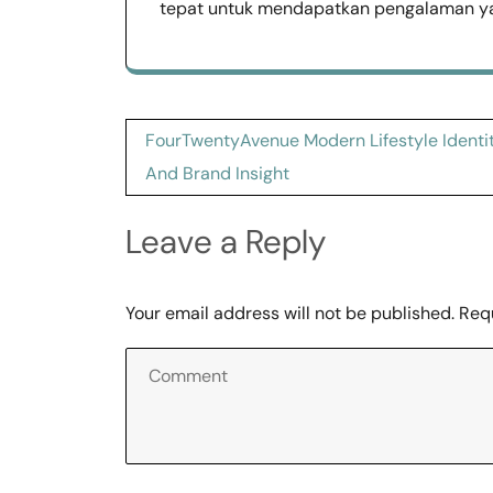
tepat untuk mendapatkan pengalaman yan
Post
FourTwentyAvenue Modern Lifestyle Identi
navigation
And Brand Insight
Leave a Reply
Your email address will not be published.
Req