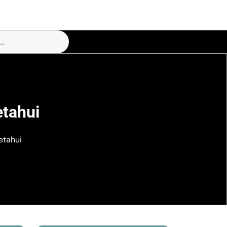
etahui
etahui