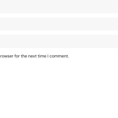
browser for the next time I comment.