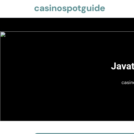
Skip
casinospotguide
to
content
(Press
Enter)
Javat
casin