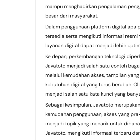
mampu menghadirkan pengalaman pengg
besar dari masyarakat.
Dalam penggunaan platform digital apa 
tersedia serta mengikuti informasi resm
layanan digital dapat menjadi lebih op
Ke depan, perkembangan teknologi diperk
Javatoto menjadi salah satu contoh bag
melalui kemudahan akses, tampilan yan
kebutuhan digital yang terus berubah. Ol
menjadi salah satu kata kunci yang banya
Sebagai kesimpulan, Javatoto merupakan 
kemudahan penggunaan, akses yang prakt
menjadi topik yang menarik untuk dibaha
Javatoto, mengikuti informasi terbaru da