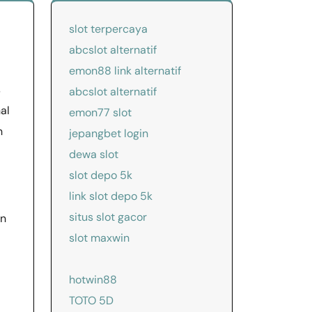
slot terpercaya
abcslot alternatif
emon88 link alternatif
s
abcslot alternatif
al
emon77 slot
n
jepangbet login
dewa slot
slot depo 5k
link slot depo 5k
situs slot gacor
an
slot maxwin
hotwin88
TOTO 5D