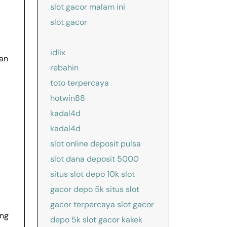
slot gacor malam ini
slot gacor
idlix
kan
rebahin
toto terpercaya
hotwin88
kadal4d
kadal4d
slot online deposit pulsa
slot dana deposit 5000
situs slot depo 10k
slot
gacor depo 5k
situs slot
gacor terpercaya
slot gacor
ang
depo 5k
slot gacor kakek