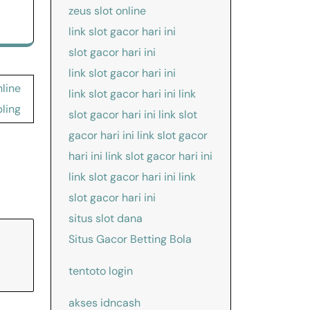
zeus
slot online
link slot gacor hari ini
slot gacor hari ini
link slot gacor hari ini
line
link slot gacor hari ini
link
ling
slot gacor hari ini
link slot
gacor hari ini
link slot gacor
hari ini
link slot gacor hari ini
link slot gacor hari ini
link
slot gacor hari ini
situs slot dana
Situs Gacor Betting Bola
tentoto login
akses idncash