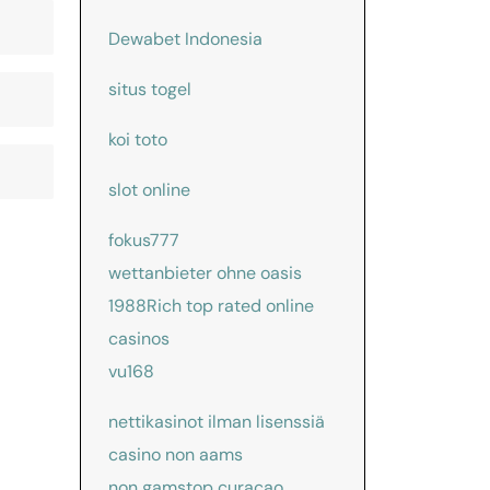
Dewabet Indonesia
situs togel
koi toto
slot online
fokus777
wettanbieter ohne oasis
1988Rich
top rated online
casinos
vu168
nettikasinot ilman lisenssiä
casino non aams
non gamstop curacao