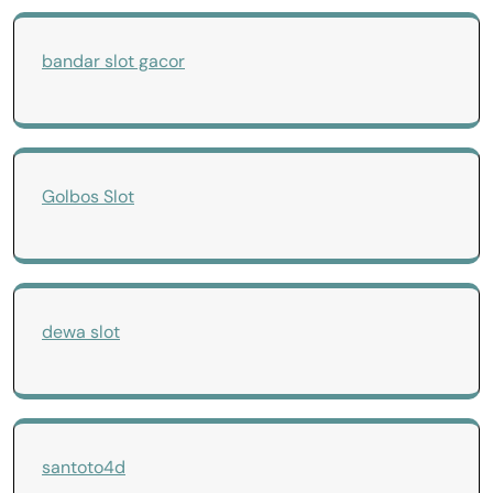
bandar slot gacor
Golbos Slot
dewa slot
santoto4d