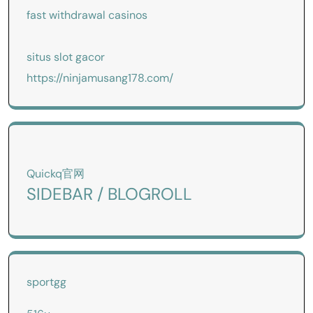
fast withdrawal casinos
situs slot gacor
https://ninjamusang178.com/
Quickq官网
SIDEBAR / BLOGROLL
sportgg