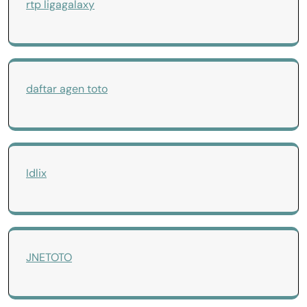
rtp ligagalaxy
daftar agen toto
Idlix
JNETOTO