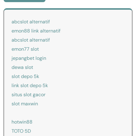
abcslot alternatif
emon88 link alternatif
abcslot alternatif
emon77 slot
jepangbet login
dewa slot
slot depo 5k
link slot depo 5k
situs slot gacor
slot maxwin
hotwin88
TOTO 5D