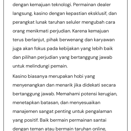
dengan kemajuan teknologi. Permainan dealer
langsung, kasino dengan kepastian eksklusif, dan
perangkat lunak taruhan seluler mengubah cara
orang menikmati perjudian. Karena kemajuan
terus berlanjut, pihak berwenang dan karyawan
juga akan fokus pada kebijakan yang lebih baik
dan pilihan perjudian yang bertanggung jawab
untuk melindungi pemain.
Kasino biasanya merupakan hobi yang
menyenangkan dan menarik jika didekati secara
bertanggung jawab. Memahami potensi kerugian,
menetapkan batasan, dan menyesuaikan
manajemen sangat penting untuk pengalaman
yang positif. Baik bermain permainan santai
dengan teman atau bermain taruhan online,