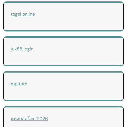
togel online
lux88 login
mpltoto
แทงบอลโลก 2026