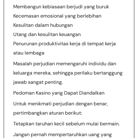
Membangun kebiasaan berjudi yang buruk
Kecemasan emosional yang berlebihan
Kesulitan dalam hubungan
Utang dan kesulitan keuangan
Penurunan produktivitas kerja di tempat kerja
atau lembaga
Masalah perjudian memengaruhi individu dan
keluarga mereka, sehingga perilaku bertanggung
jawab sangat penting.
Pedoman Kasino yang Dapat Diandalkan
Untuk menikmati perjudian dengan benar,
pertimbangkan aturan berikut:
Tetapkan taruhan kecil sebelum mulai bermain.
Jangan pernah mempertaruhkan uang yang