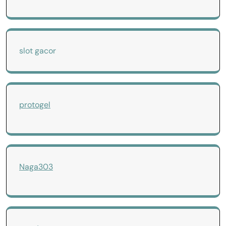
slot gacor
protogel
Naga303