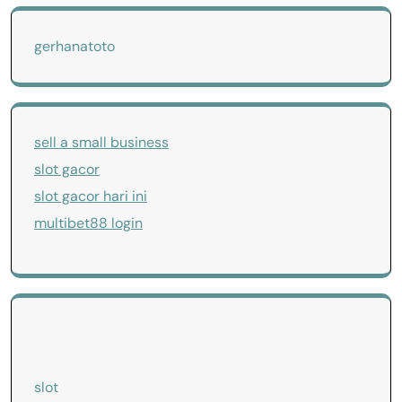
gerhanatoto
sell a small business
slot gacor
slot gacor hari ini
multibet88 login
slot