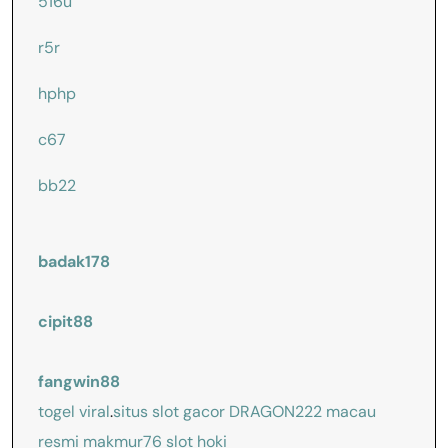
516u
r5r
hphp
c67
bb22
badak178
cipit88
fangwin88
togel viral
.
situs slot gacor
DRAGON222
macau
resmi
makmur76
slot hoki