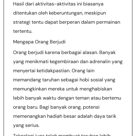
Hasil dari aktivitas-aktivitas ini biasanya
ditentukan oleh keberuntungan, meskipun
strategi tentu dapat berperan dalam permainan
tertentu.
Mengapa Orang Berjudi
Orang berjudi karena berbagai alasan. Banyak
yang menikmati kegembiraan dan adrenalin yang
menyertai ketidakpastian. Orang lain
memandang taruhan sebagai hobi sosial yang
memungkinkan mereka untuk menghabiskan
lebih banyak waktu dengan teman atau bertemu
orang baru. Bagi banyak orang, potensi
memenangkan hadiah besar adalah daya tarik
yang serius.
Teknologi juga telah membuat taruhan lebih