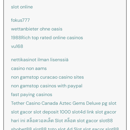
slot online
fokus777
wettanbieter ohne oasis
1988Rich
top rated online casinos
vu168
nettikasinot ilman lisenssiä
casino non aams
non gamstop curacao casino sites
non gamstop casinos with paypal
fast paying casinos
Tether Casino Canada
Aztec Gems Deluxe
pg slot
slot gacor
slot deposit 1000
slot4d
link slot gacor
hari ini
สล็อตวอลเล็ต
Slot
สล็อต
slot gacor
slot88
sbobet88
slot88
toto slot 4d
Slot
slot gacor
slot88