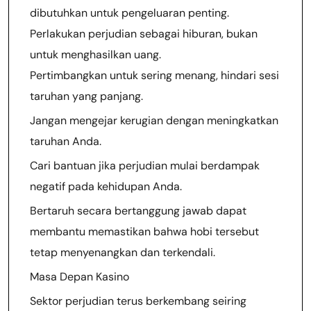
dibutuhkan untuk pengeluaran penting.
Perlakukan perjudian sebagai hiburan, bukan
untuk menghasilkan uang.
Pertimbangkan untuk sering menang, hindari sesi
taruhan yang panjang.
Jangan mengejar kerugian dengan meningkatkan
taruhan Anda.
Cari bantuan jika perjudian mulai berdampak
negatif pada kehidupan Anda.
Bertaruh secara bertanggung jawab dapat
membantu memastikan bahwa hobi tersebut
tetap menyenangkan dan terkendali.
Masa Depan Kasino
Sektor perjudian terus berkembang seiring