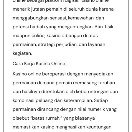
online sebagai platform digital. Kasino online
menarik jutaan pemain di seluruh dunia karena
menggabungkan sensasi, kemewahan, dan
potensi hadiah yang menguntungkan. Baik fisik
maupun online, kasino dibangun di atas
permainan, strategi perjudian, dan layanan
kegiatan.
Cara Kerja Kasino Online
Kasino online beroperasi dengan menyediakan
permainan di mana pemain memasang taruhan
dan hasilnya ditentukan oleh keberuntungan dan
kombinasi peluang dan keterampilan. Setiap
permainan dirancang dengan nilai numerik yang
disebut “batas rumah,” yang biasanya
memastikan kasino menghasilkan keuntungan