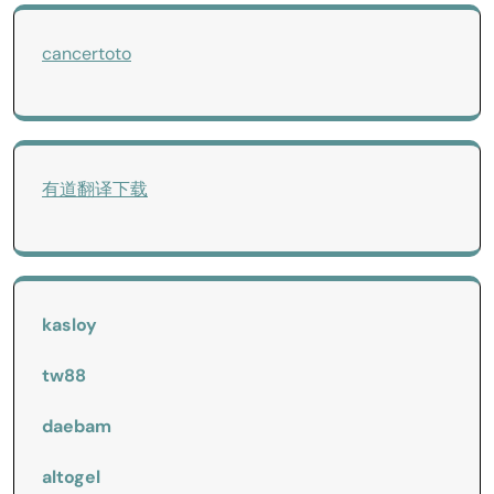
cancertoto
有道翻译下载
kasloy
tw88
daebam
altogel