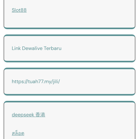
Slot88
Link Dewalive Terbaru
https://tuah77.my/jili/
deepseek 香港
สล็อต