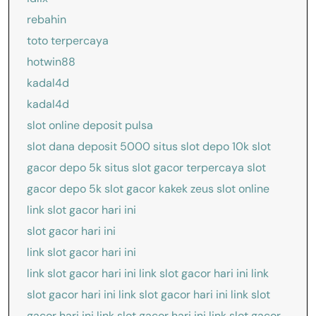
rebahin
toto terpercaya
hotwin88
kadal4d
kadal4d
slot online deposit pulsa
slot dana deposit 5000
situs slot depo 10k
slot
gacor depo 5k
situs slot gacor terpercaya
slot
gacor depo 5k
slot gacor kakek zeus
slot online
link slot gacor hari ini
slot gacor hari ini
link slot gacor hari ini
link slot gacor hari ini
link slot gacor hari ini
link
slot gacor hari ini
link slot gacor hari ini
link slot
gacor hari ini
link slot gacor hari ini
link slot gacor