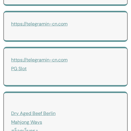
https://telegramin-cn.com
https://telegramin-cn.com
PG Slot
Dry Aged Beef Berlin
Mahjong Ways
สล็อตเว็บตรง