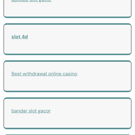
slot 4d
Best withdrawal online casino
bandar slot gacor