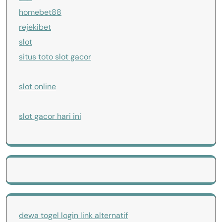
homebet88
rejekibet
slot
situs toto slot gacor
slot online
slot gacor hari ini
dewa togel login link alternatif