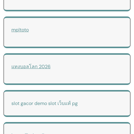
mpltoto
แทงบอลโลก 2026
slot gacor
demo slot
เว็บแท้ pg