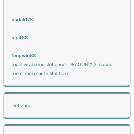
badak178
cipit88
fangwin88
togel viral
.
situs slot gacor
DRAGON222
macau
resmi
makmur76
slot hoki
slot gacor