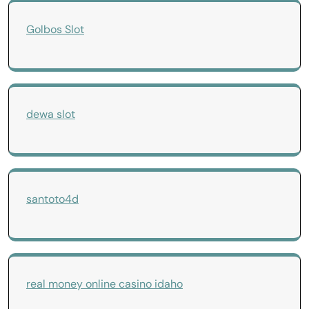
Golbos Slot
dewa slot
santoto4d
real money online casino idaho