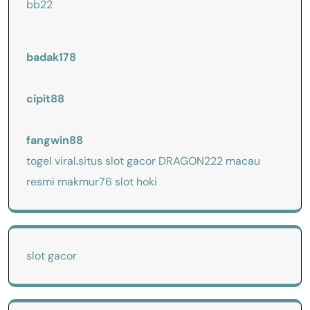
bb22
badak178
cipit88
fangwin88
togel viral
.
situs slot gacor
DRAGON222
macau
resmi
makmur76
slot hoki
slot gacor