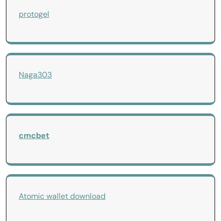
protogel
Naga303
cmcbet
Atomic wallet download