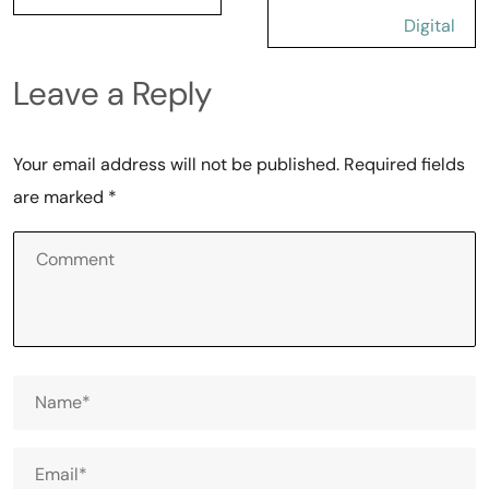
Digital
Leave a Reply
Your email address will not be published.
Required fields
are marked
*