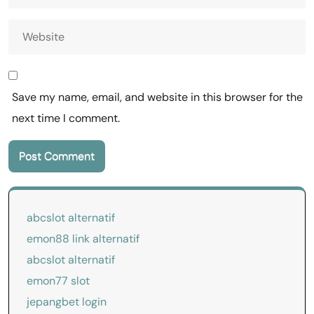
Save my name, email, and website in this browser for the
next time I comment.
abcslot alternatif
emon88 link alternatif
abcslot alternatif
emon77 slot
jepangbet login