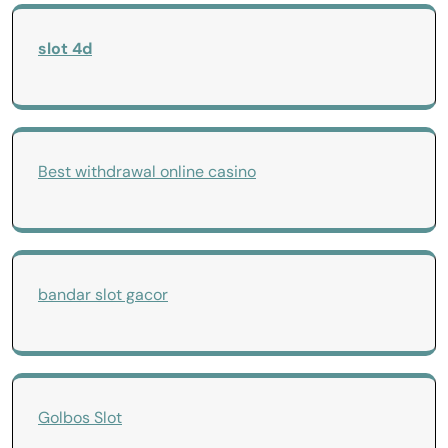
slot 4d
Best withdrawal online casino
bandar slot gacor
Golbos Slot