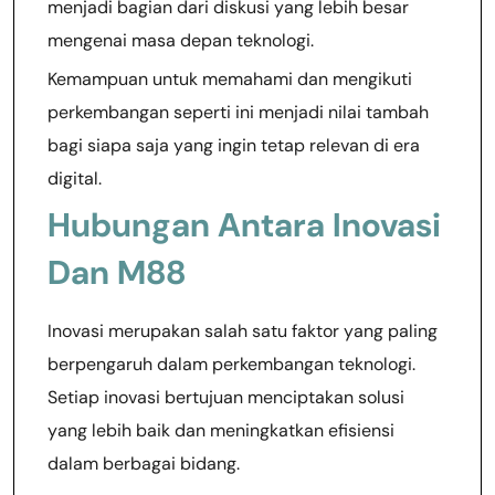
menjadi bagian dari diskusi yang lebih besar
mengenai masa depan teknologi.
Kemampuan untuk memahami dan mengikuti
perkembangan seperti ini menjadi nilai tambah
bagi siapa saja yang ingin tetap relevan di era
digital.
Hubungan Antara Inovasi
Dan M88
Inovasi merupakan salah satu faktor yang paling
berpengaruh dalam perkembangan teknologi.
Setiap inovasi bertujuan menciptakan solusi
yang lebih baik dan meningkatkan efisiensi
dalam berbagai bidang.