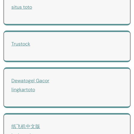
situs toto
Trustock
Dewatogel Gacor
lingkartoto
纸飞机中文版