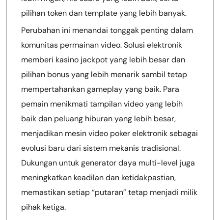
pilihan token dan template yang lebih banyak.
Perubahan ini menandai tonggak penting dalam
komunitas permainan video. Solusi elektronik
memberi kasino jackpot yang lebih besar dan
pilihan bonus yang lebih menarik sambil tetap
mempertahankan gameplay yang baik. Para
pemain menikmati tampilan video yang lebih
baik dan peluang hiburan yang lebih besar,
menjadikan mesin video poker elektronik sebagai
evolusi baru dari sistem mekanis tradisional.
Dukungan untuk generator daya multi-level juga
meningkatkan keadilan dan ketidakpastian,
memastikan setiap “putaran” tetap menjadi milik
pihak ketiga.