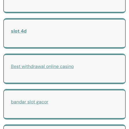
slot 4d
Best withdrawal online casino
bandar slot gacor