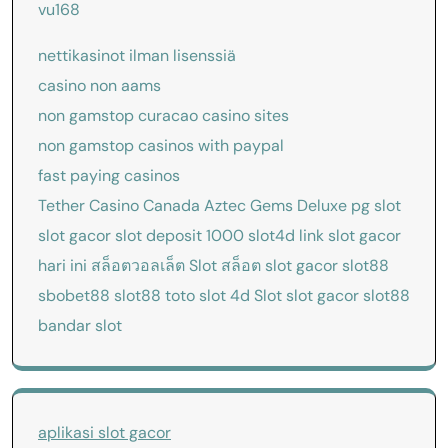
vu168
nettikasinot ilman lisenssiä
casino non aams
non gamstop curacao casino sites
non gamstop casinos with paypal
fast paying casinos
Tether Casino Canada
Aztec Gems Deluxe
pg slot
slot gacor
slot deposit 1000
slot4d
link slot gacor
hari ini
สล็อตวอลเล็ต
Slot
สล็อต
slot gacor
slot88
sbobet88
slot88
toto slot 4d
Slot
slot gacor
slot88
bandar slot
aplikasi slot gacor