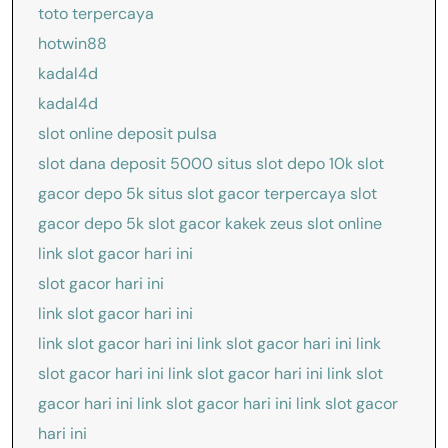
toto terpercaya
hotwin88
kadal4d
kadal4d
slot online deposit pulsa
slot dana deposit 5000
situs slot depo 10k
slot
gacor depo 5k
situs slot gacor terpercaya
slot
gacor depo 5k
slot gacor kakek zeus
slot online
link slot gacor hari ini
slot gacor hari ini
link slot gacor hari ini
link slot gacor hari ini
link slot gacor hari ini
link
slot gacor hari ini
link slot gacor hari ini
link slot
gacor hari ini
link slot gacor hari ini
link slot gacor
hari ini