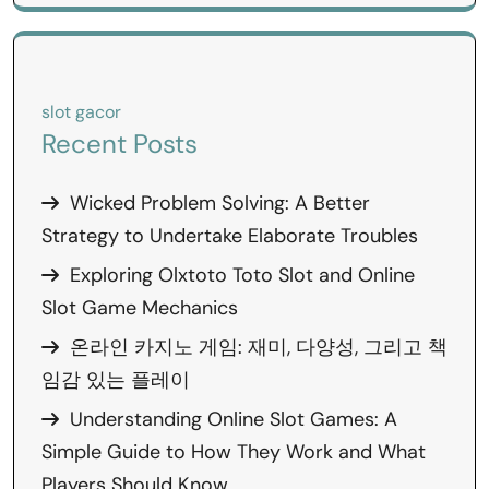
slot gacor
Recent Posts
Wicked Problem Solving: A Better
Strategy to Undertake Elaborate Troubles
Exploring Olxtoto Toto Slot and Online
Slot Game Mechanics
온라인 카지노 게임: 재미, 다양성, 그리고 책
임감 있는 플레이
Understanding Online Slot Games: A
Simple Guide to How They Work and What
Players Should Know