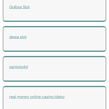
Golbos Slot
dewa slot
santoto4d
real money online casino idaho