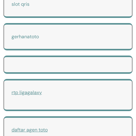
slot qris
gerhanatoto
rtp ligagalaxy
daftar agen toto