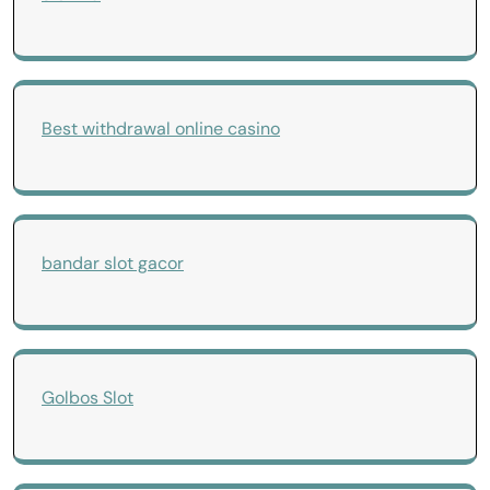
Best withdrawal online casino
bandar slot gacor
Golbos Slot