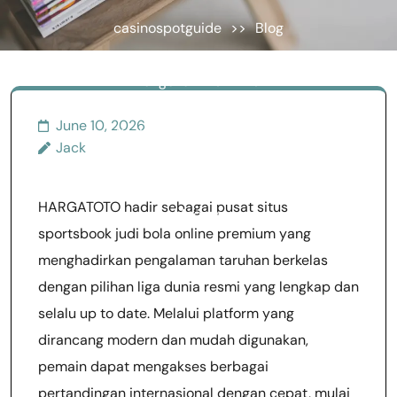
casinospotguide
>>
Blog
>>
Mengenal Fitur-Fitur
Permainan Slot Video
June 10, 2026
Kasino Tradisional Online,
Jack
Platform Khusus, dan Solusi
di Balik Jenis Permainan
HARGATOTO hadir sebagai pusat situs
Modern
sportsbook judi bola online premium yang
menghadirkan pengalaman taruhan berkelas
dengan pilihan liga dunia resmi yang lengkap dan
selalu up to date. Melalui platform yang
dirancang modern dan mudah digunakan,
pemain dapat mengakses berbagai
pertandingan internasional dengan cepat, mulai