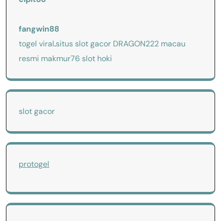
fangwin88
togel viral
.
situs slot gacor
DRAGON222
macau
resmi
makmur76
slot hoki
slot gacor
protogel