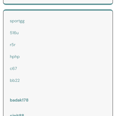
sportgg
516u
r5r
hphp
c67
bb22
badak178
cipit88