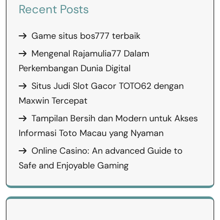
Recent Posts
Game situs bos777 terbaik
Mengenal Rajamulia77 Dalam
Perkembangan Dunia Digital
Situs Judi Slot Gacor TOTO62 dengan
Maxwin Tercepat
Tampilan Bersih dan Modern untuk Akses
Informasi Toto Macau yang Nyaman
Online Casino: An advanced Guide to
Safe and Enjoyable Gaming