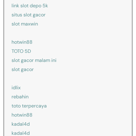
link slot depo 5k
situs slot gacor
slot maxwin
hotwin88
TOTO 5D
slot gacor malam ini
slot gacor
idlix
rebahin
toto terpercaya
hotwin88
kadal4d
kadal4d