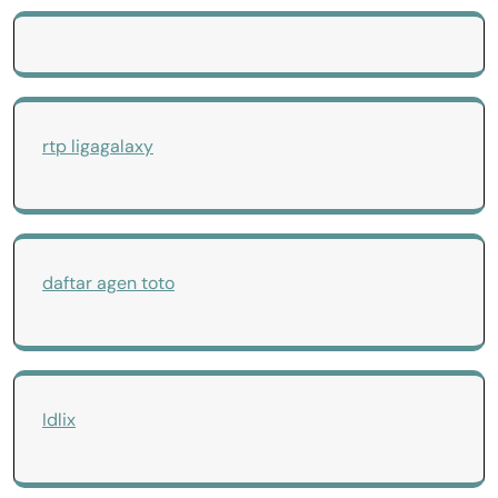
rtp ligagalaxy
daftar agen toto
Idlix