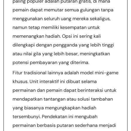
paling populer adalah putaran gratis, di mana
pemain dapat memutar semua gulungan tanpa
menggunakan seluruh uang mereka sekaligus,
namun tetap memiliki kesempatan untuk
memenangkan hadiah. Opsi ini sering kali
dilengkapi dengan pengganda yang lebih tinggi
atau nilai gila yang lebih besar, meningkatkan
potensi pembayaran yang diterima.
Fitur tradisional lainnya adalah model mini-game
khusus. Unit interaktif ini dibuat selama
permainan dan pemain dapat berinteraksi untuk
mendapatkan tantangan atau solusi tambahan
yang biasanya mengungkapkan hadiah
tersembunyi. Pendekatan ini mengubah
permainan berbasis putaran sederhana menjadi