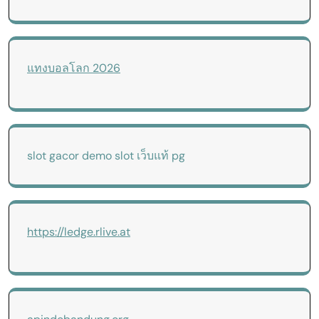
แทงบอลโลก 2026
slot gacor
demo slot
เว็บแท้ pg
https://ledge.rlive.at