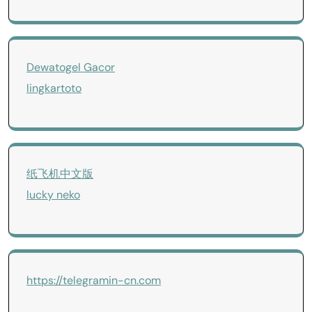
Dewatogel Gacor
lingkartoto
纸飞机中文版
lucky neko
https://telegramin-cn.com