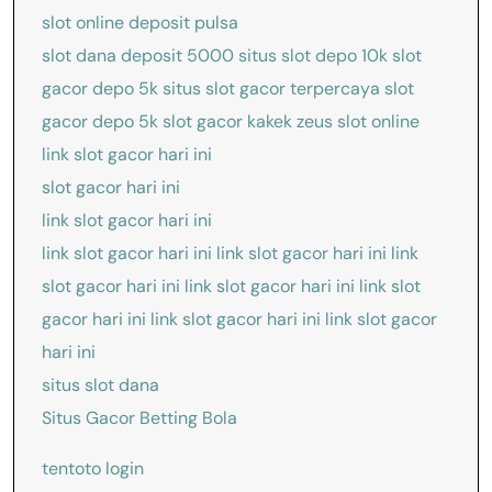
slot online deposit pulsa
slot dana deposit 5000
situs slot depo 10k
slot
gacor depo 5k
situs slot gacor terpercaya
slot
gacor depo 5k
slot gacor kakek zeus
slot online
link slot gacor hari ini
slot gacor hari ini
link slot gacor hari ini
link slot gacor hari ini
link slot gacor hari ini
link
slot gacor hari ini
link slot gacor hari ini
link slot
gacor hari ini
link slot gacor hari ini
link slot gacor
hari ini
situs slot dana
Situs Gacor Betting Bola
tentoto login