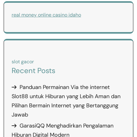
real money online casino idaho
slot gacor
Recent Posts
Panduan Permainan Via the internet
Slot88 untuk Hiburan yang Lebih Aman dan
Pilihan Bermain Internet yang Bertanggung
Jawab
GarasiQQ Menghadirkan Pengalaman
Hiburan Digital Modern