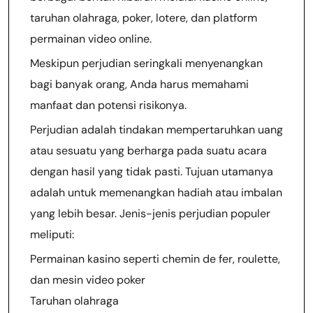
taruhan olahraga, poker, lotere, dan platform
permainan video online.
Meskipun perjudian seringkali menyenangkan
bagi banyak orang, Anda harus memahami
manfaat dan potensi risikonya.
Perjudian adalah tindakan mempertaruhkan uang
atau sesuatu yang berharga pada suatu acara
dengan hasil yang tidak pasti. Tujuan utamanya
adalah untuk memenangkan hadiah atau imbalan
yang lebih besar. Jenis-jenis perjudian populer
meliputi:
Permainan kasino seperti chemin de fer, roulette,
dan mesin video poker
Taruhan olahraga