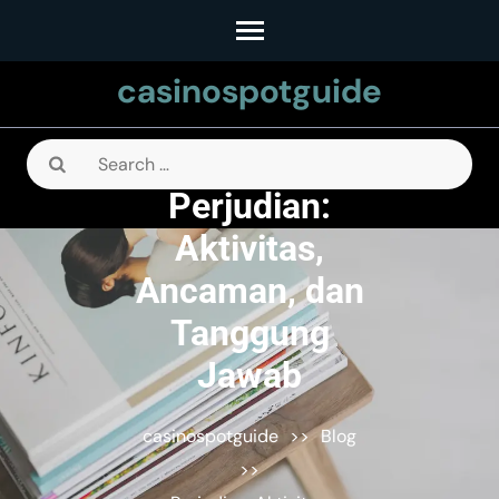
Skip
to
casinospotguide
content
(Press
Enter)
Search
for:
Perjudian:
Aktivitas,
Ancaman, dan
Tanggung
Jawab
casinospotguide
>>
Blog
>>