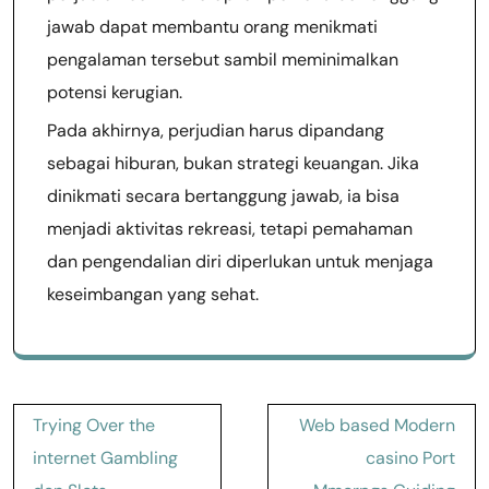
jawab dapat membantu orang menikmati
pengalaman tersebut sambil meminimalkan
potensi kerugian.
Pada akhirnya, perjudian harus dipandang
sebagai hiburan, bukan strategi keuangan. Jika
dinikmati secara bertanggung jawab, ia bisa
menjadi aktivitas rekreasi, tetapi pemahaman
dan pengendalian diri diperlukan untuk menjaga
keseimbangan yang sehat.
Post
Trying Over the
Web based Modern
navigation
internet Gambling
casino Port