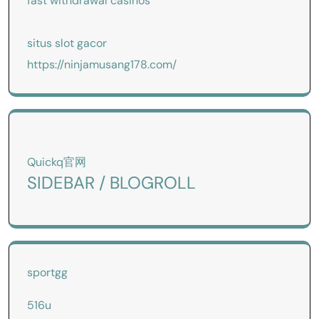
fast withdrawal casinos
situs slot gacor
https://ninjamusang178.com/
Quickq官网
SIDEBAR / BLOGROLL
sportgg
516u