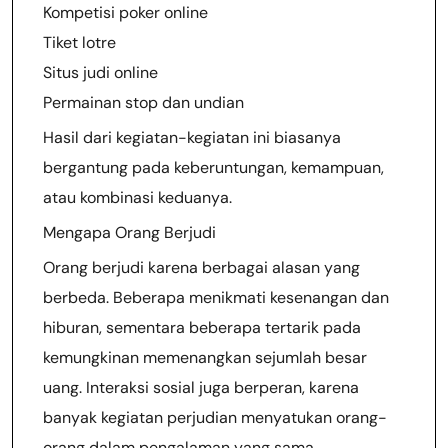
Kompetisi poker online
Tiket lotre
Situs judi online
Permainan stop dan undian
Hasil dari kegiatan-kegiatan ini biasanya
bergantung pada keberuntungan, kemampuan,
atau kombinasi keduanya.
Mengapa Orang Berjudi
Orang berjudi karena berbagai alasan yang
berbeda. Beberapa menikmati kesenangan dan
hiburan, sementara beberapa tertarik pada
kemungkinan memenangkan sejumlah besar
uang. Interaksi sosial juga berperan, karena
banyak kegiatan perjudian menyatukan orang-
orang dalam pengalaman yang sama.