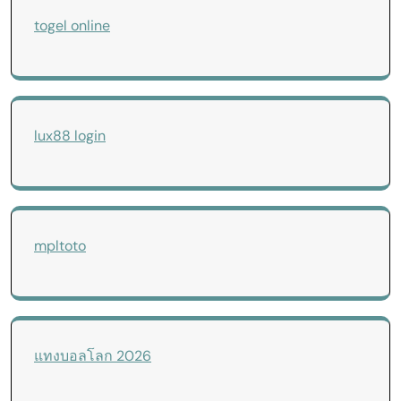
togel online
lux88 login
mpltoto
แทงบอลโลก 2026