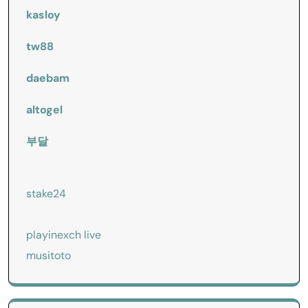
kasloy
tw88
daebam
altogel
부달
stake24
playinexch live
musitoto