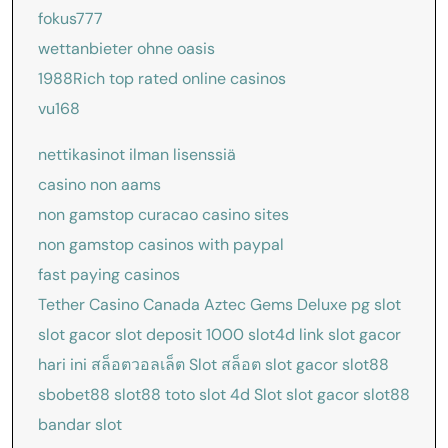
fokus777
wettanbieter ohne oasis
1988Rich
top rated online casinos
vu168
nettikasinot ilman lisenssiä
casino non aams
non gamstop curacao casino sites
non gamstop casinos with paypal
fast paying casinos
Tether Casino Canada
Aztec Gems Deluxe
pg slot
slot gacor
slot deposit 1000
slot4d
link slot gacor
hari ini
สล็อตวอลเล็ต
Slot
สล็อต
slot gacor
slot88
sbobet88
slot88
toto slot 4d
Slot
slot gacor
slot88
bandar slot