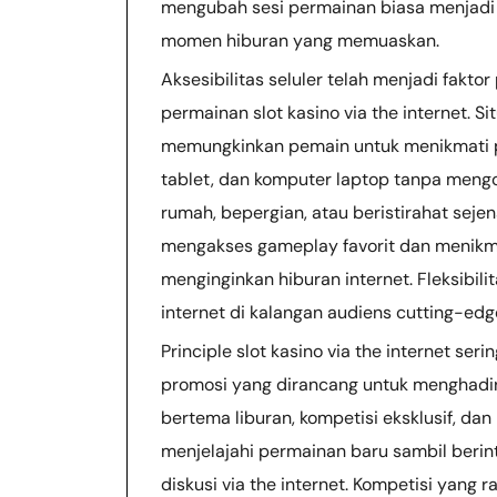
mengubah sesi permainan biasa menjadi 
momen hiburan yang memuaskan.
Aksesibilitas seluler telah menjadi fakt
permainan slot kasino via the internet. S
memungkinkan pemain untuk menikmati p
tablet, dan komputer laptop tanpa mengor
rumah, bepergian, atau beristirahat seje
mengakses gameplay favorit dan menikma
menginginkan hiburan internet. Fleksibil
internet di kalangan audiens cutting-edg
Principle slot kasino via the internet 
promosi yang dirancang untuk menghadir
bertema liburan, kompetisi eksklusif, d
menjelajahi permainan baru sambil berin
diskusi via the internet. Kompetisi yang