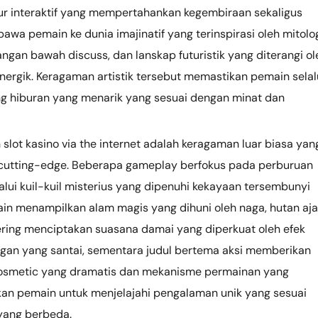
fitur interaktif yang mempertahankan kegembiraan sekaligus
wa pemain ke dunia imajinatif yang terinspirasi oleh mitolog
angan bawah discuss, dan lanskap futuristik yang diterangi ol
rgik. Keragaman artistik tersebut memastikan pemain selal
 hiburan yang menarik yang sesuai dengan minat dan
n slot kasino via the internet adalah keragaman luar biasa yan
y cutting-edge. Beberapa gameplay berfokus pada perburuan
lui kuil-kuil misterius yang dipenuhi kekayaan tersembunyi
ain menampilkan alam magis yang dihuni oleh naga, hutan aja
sering menciptakan suasana damai yang diperkuat oleh efek
n yang santai, sementara judul bertema aksi memberikan
 cosmetic yang dramatis dan mekanisme permainan yang
nkan pemain untuk menjelajahi pengalaman unik yang sesuai
yang berbeda.