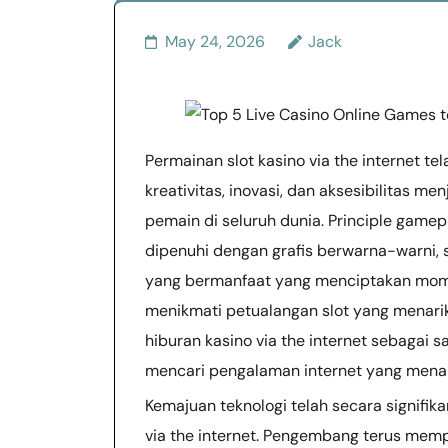
May 24, 2026
Jack
Permainan slot kasino via the internet 
kreativitas, inovasi, dan aksesibilitas 
pemain di seluruh dunia. Principle game
dipenuhi dengan grafis berwarna-warni,
yang bermanfaat yang menciptakan mome
menikmati petualangan slot yang menarik
hiburan kasino via the internet sebagai s
mencari pengalaman internet yang mena
Kemajuan teknologi telah secara signifik
via the internet. Pengembang terus memp