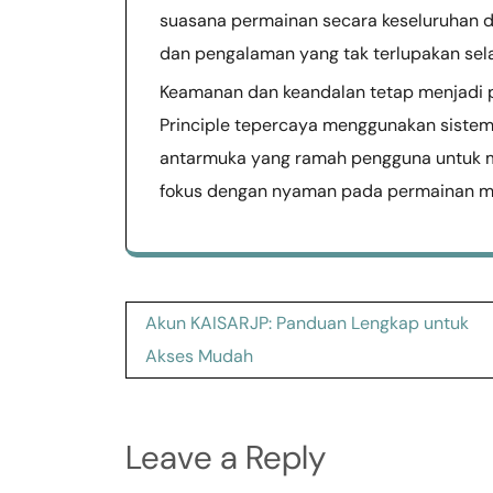
suasana permainan secara keseluruhan de
dan pengalaman yang tak terlupakan sel
Keamanan dan keandalan tetap menjadi prio
Principle tepercaya menggunakan sistem
antarmuka yang ramah pengguna untuk 
fokus dengan nyaman pada permainan m
Post
Akun KAISARJP: Panduan Lengkap untuk
navigation
Akses Mudah
Leave a Reply