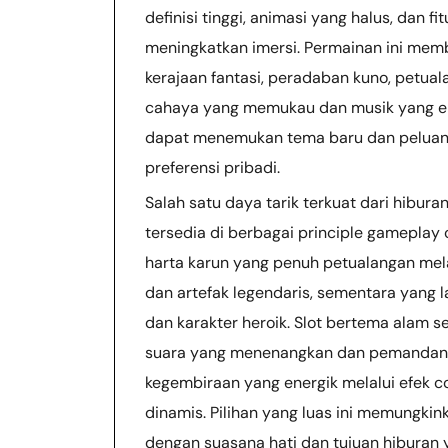
definisi tinggi, animasi yang halus, dan 
meningkatkan imersi. Permainan ini memba
kerajaan fantasi, peradaban kuno, petual
cahaya yang memukau dan musik yang ene
dapat menemukan tema baru dan peluang
preferensi pribadi.
Salah satu daya tarik terkuat dari hibura
tersedia di berbagai principle gamepla
harta karun yang penuh petualangan mela
dan artefak legendaris, sementara yang l
dan karakter heroik. Slot bertema alam 
suara yang menenangkan dan pemandanga
kegembiraan yang energik melalui efek
dinamis. Pilihan yang luas ini memungki
dengan suasana hati dan tujuan hiburan 