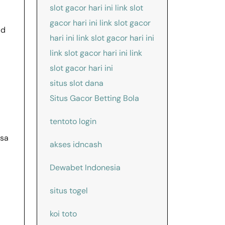
slot gacor hari ini
link slot
gacor hari ini
link slot gacor
ad
hari ini
link slot gacor hari ini
link slot gacor hari ini
link
slot gacor hari ini
situs slot dana
Situs Gacor Betting Bola
tentoto login
asa
akses idncash
Dewabet Indonesia
situs togel
koi toto