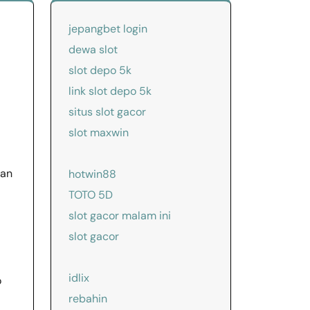
jepangbet login
dewa slot
slot depo 5k
link slot depo 5k
situs slot gacor
slot maxwin
nan
hotwin88
TOTO 5D
slot gacor malam ini
slot gacor
idlix
o
rebahin