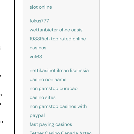
slot online
fokus777
wettanbieter ohne oasis
1988Rich
top rated online
casinos
i
vu168
nettikasinot ilman lisenssiä
e
casino non aams
non gamstop curacao
ra
casino sites
n
non gamstop casinos with
paypal
an
fast paying casinos
Tether Casino Canada
Aztec