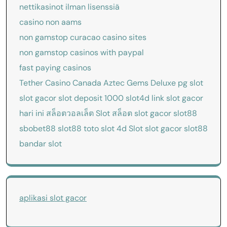
nettikasinot ilman lisenssiä
casino non aams
non gamstop curacao casino sites
non gamstop casinos with paypal
fast paying casinos
Tether Casino Canada
Aztec Gems Deluxe
pg slot
slot gacor
slot deposit 1000
slot4d
link slot gacor
hari ini
สล็อตวอลเล็ต
Slot
สล็อต
slot gacor
slot88
sbobet88
slot88
toto slot 4d
Slot
slot gacor
slot88
bandar slot
aplikasi slot gacor