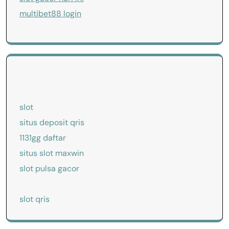
multibet88 login
slot
situs deposit qris
1131gg daftar
situs slot maxwin
slot pulsa gacor
slot qris