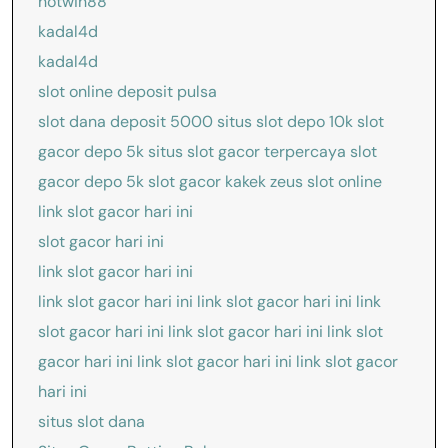
hotwin88
kadal4d
kadal4d
slot online deposit pulsa
slot dana deposit 5000
situs slot depo 10k
slot
gacor depo 5k
situs slot gacor terpercaya
slot
gacor depo 5k
slot gacor kakek zeus
slot online
link slot gacor hari ini
slot gacor hari ini
link slot gacor hari ini
link slot gacor hari ini
link slot gacor hari ini
link
slot gacor hari ini
link slot gacor hari ini
link slot
gacor hari ini
link slot gacor hari ini
link slot gacor
hari ini
situs slot dana