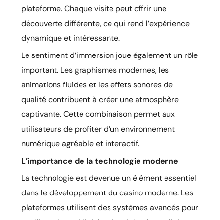
plateforme. Chaque visite peut offrir une
découverte différente, ce qui rend l’expérience
dynamique et intéressante.
Le sentiment d’immersion joue également un rôle
important. Les graphismes modernes, les
animations fluides et les effets sonores de
qualité contribuent à créer une atmosphère
captivante. Cette combinaison permet aux
utilisateurs de profiter d’un environnement
numérique agréable et interactif.
L’importance de la technologie moderne
La technologie est devenue un élément essentiel
dans le développement du casino moderne. Les
plateformes utilisent des systèmes avancés pour