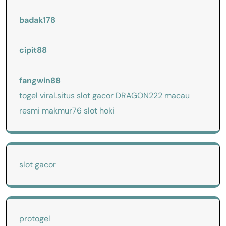
badak178
cipit88
fangwin88
togel viral
.
situs slot gacor
DRAGON222
macau
resmi
makmur76
slot hoki
slot gacor
protogel