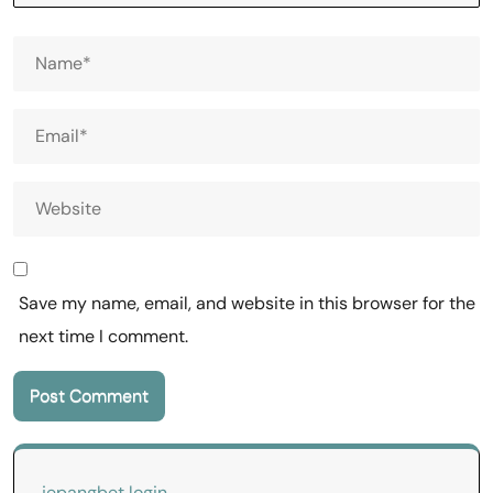
Save my name, email, and website in this browser for the
next time I comment.
jepangbet login