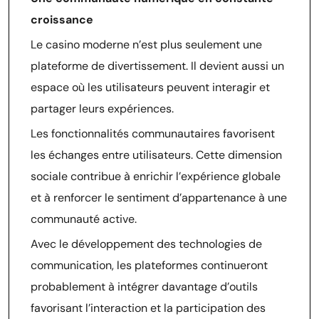
croissance
Le casino moderne n’est plus seulement une
plateforme de divertissement. Il devient aussi un
espace où les utilisateurs peuvent interagir et
partager leurs expériences.
Les fonctionnalités communautaires favorisent
les échanges entre utilisateurs. Cette dimension
sociale contribue à enrichir l’expérience globale
et à renforcer le sentiment d’appartenance à une
communauté active.
Avec le développement des technologies de
communication, les plateformes continueront
probablement à intégrer davantage d’outils
favorisant l’interaction et la participation des