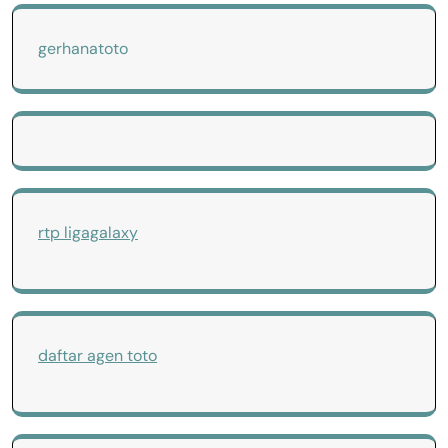
gerhanatoto
rtp ligagalaxy
daftar agen toto