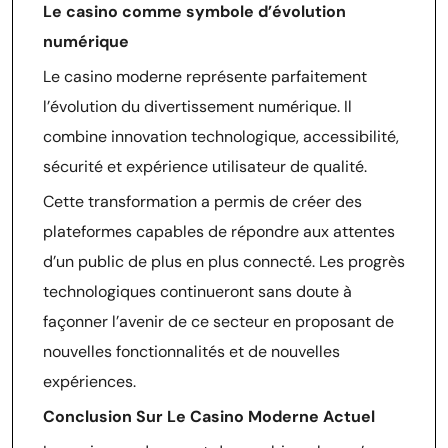
Le casino comme symbole d’évolution
numérique
Le casino moderne représente parfaitement
l’évolution du divertissement numérique. Il
combine innovation technologique, accessibilité,
sécurité et expérience utilisateur de qualité.
Cette transformation a permis de créer des
plateformes capables de répondre aux attentes
d’un public de plus en plus connecté. Les progrès
technologiques continueront sans doute à
façonner l’avenir de ce secteur en proposant de
nouvelles fonctionnalités et de nouvelles
expériences.
Conclusion Sur Le Casino Moderne Actuel