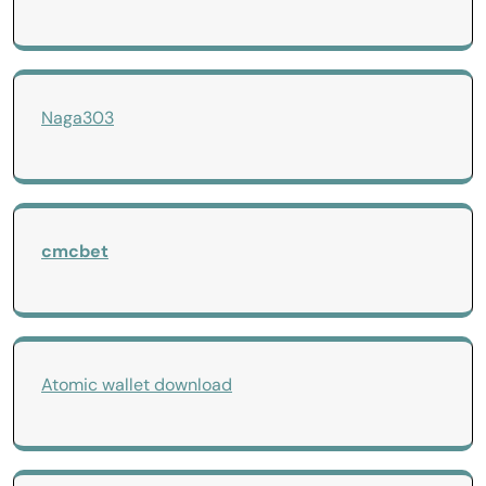
Naga303
cmcbet
Atomic wallet download