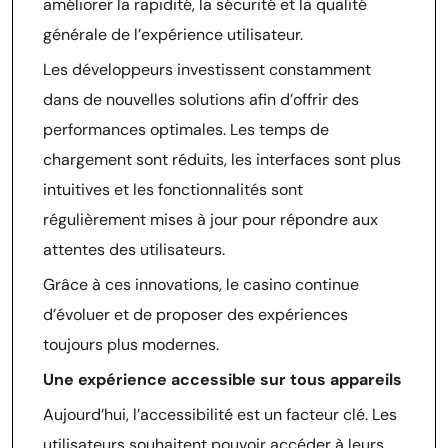
améliorer la rapidité, la sécurité et la qualité
générale de l’expérience utilisateur.
Les développeurs investissent constamment
dans de nouvelles solutions afin d’offrir des
performances optimales. Les temps de
chargement sont réduits, les interfaces sont plus
intuitives et les fonctionnalités sont
régulièrement mises à jour pour répondre aux
attentes des utilisateurs.
Grâce à ces innovations, le casino continue
d’évoluer et de proposer des expériences
toujours plus modernes.
Une expérience accessible sur tous appareils
Aujourd’hui, l’accessibilité est un facteur clé. Les
utilisateurs souhaitent pouvoir accéder à leurs