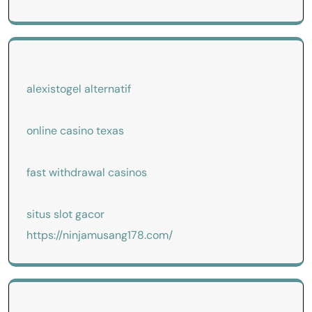
alexistogel alternatif
online casino texas
fast withdrawal casinos
situs slot gacor
https://ninjamusang178.com/