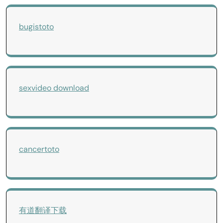
bugistoto
sexvideo download
cancertoto
有道翻译下载