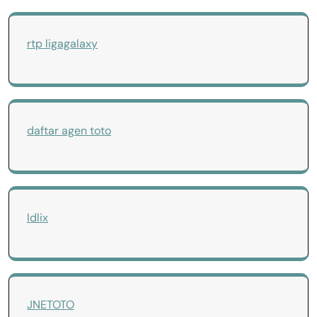
rtp ligagalaxy
daftar agen toto
Idlix
JNETOTO