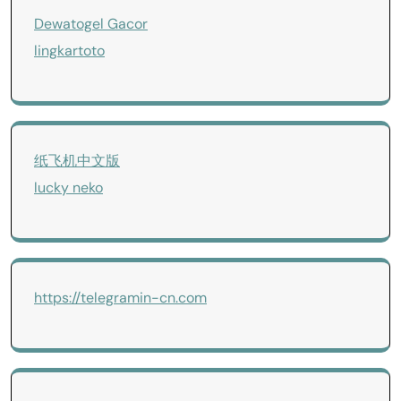
Dewatogel Gacor
lingkartoto
纸飞机中文版
lucky neko
https://telegramin-cn.com