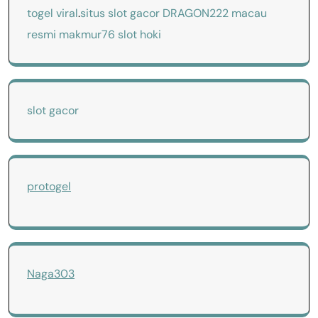
togel viral
.
situs slot gacor
DRAGON222
macau
resmi
makmur76
slot hoki
slot gacor
protogel
Naga303