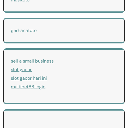
gerhanatoto
sell a small business
slot gacor
slot gacor hari ini
multibet88 login