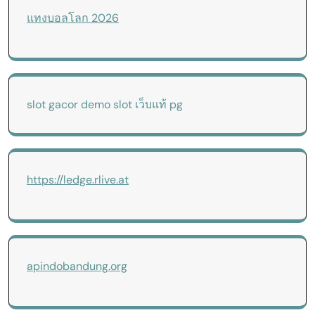
แทงบอลโลก 2026
slot gacor
demo slot
เว็บแท้ pg
https://ledge.rlive.at
apindobandung.org