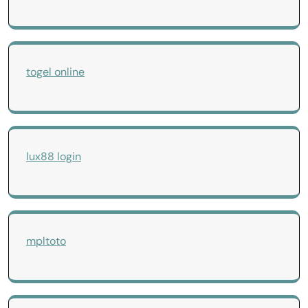
togel online
lux88 login
mpltoto