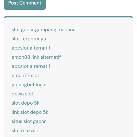
slot gacor gampang menang
slot terpercaya
abcslot alternatif
emon88 link alternatif
abcslot alternatif
emon77 slot
jepangbet login
dewa slot
slot depo 5k
link slot depo 5k
situs slot gacor
slot maxwin