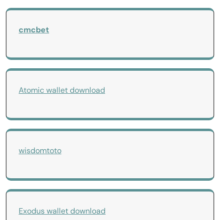
cmcbet
Atomic wallet download
wisdomtoto
Exodus wallet download