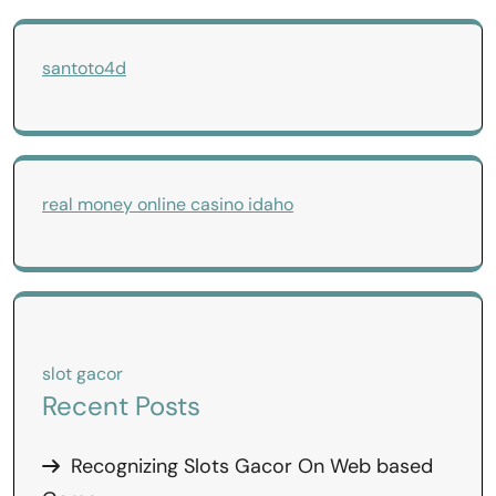
santoto4d
real money online casino idaho
slot gacor
Recent Posts
Recognizing Slots Gacor On Web based