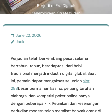
Berjudi di Era Digital:
Kegembiraan, Strategi, dan
Tanggung Jawab
June 22, 2026
Jack
Perjudian telah berkembang pesat selama
bertahun-tahun, beradaptasi dari hobi
tradisional menjadi industri digital global. Saat
ini, pemain dapat mengakses sejumlah
slot
288
besar permainan kasino, peluang taruhan
olahraga, dan kompetisi poker online hanya
dengan beberapa klik. Keunikan dan kesenangan
perjudian modern telah memikat banyak orang di