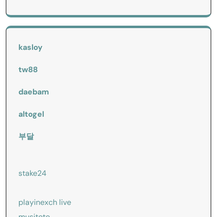
kasloy
tw88
daebam
altogel
부달
stake24
playinexch live
musitoto