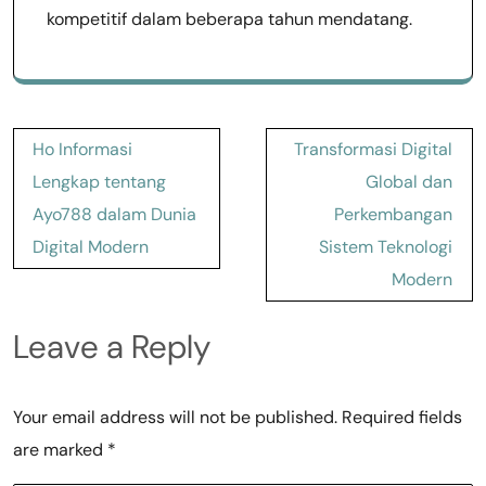
kompetitif dalam beberapa tahun mendatang.
Post
Ho Informasi
Transformasi Digital
navigation
Lengkap tentang
Global dan
Ayo788 dalam Dunia
Perkembangan
Digital Modern
Sistem Teknologi
Modern
Leave a Reply
Your email address will not be published.
Required fields
are marked
*