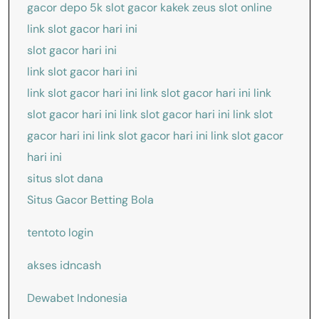
gacor depo 5k
slot gacor kakek zeus
slot online
link slot gacor hari ini
slot gacor hari ini
link slot gacor hari ini
link slot gacor hari ini
link slot gacor hari ini
link
slot gacor hari ini
link slot gacor hari ini
link slot
gacor hari ini
link slot gacor hari ini
link slot gacor
hari ini
situs slot dana
Situs Gacor Betting Bola
tentoto login
akses idncash
Dewabet Indonesia