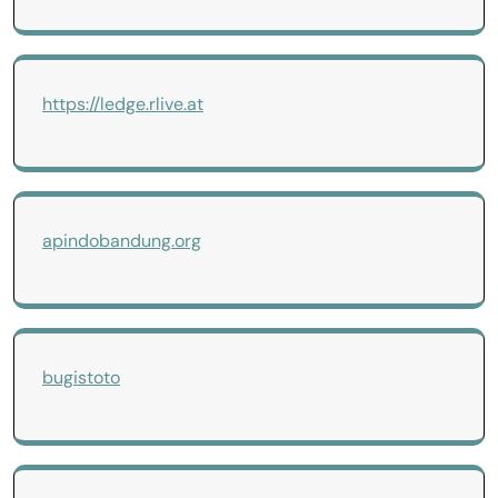
https://ledge.rlive.at
apindobandung.org
bugistoto