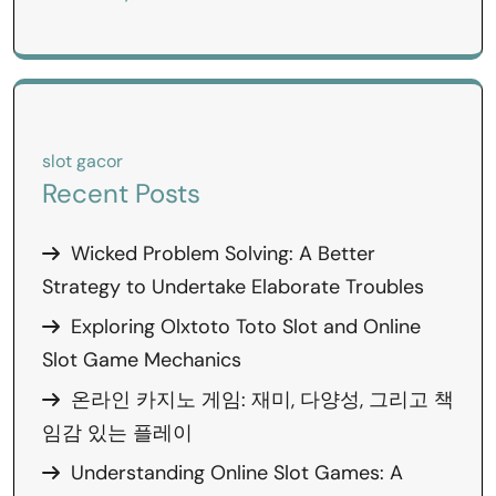
slot gacor
Recent Posts
Wicked Problem Solving: A Better
Strategy to Undertake Elaborate Troubles
Exploring Olxtoto Toto Slot and Online
Slot Game Mechanics
온라인 카지노 게임: 재미, 다양성, 그리고 책
임감 있는 플레이
Understanding Online Slot Games: A