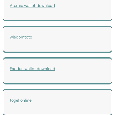
Atomic wallet download
wisdomtoto
Exodus wallet download
togel online