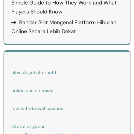
Simple Guide to How They Work and What
Players Should Know
Bandar Slot Mengenal Platform Hiburan
Online Secara Lebih Dekat
alexistogel alternatif
online casino texas
fast withdrawal casinos
situs slot gacor