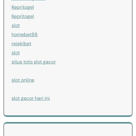
Kepritogel
Kepritogel
slot
homebet88
rejekibet
slot
situs toto slot gacor
slot online
slot gacor hari ini