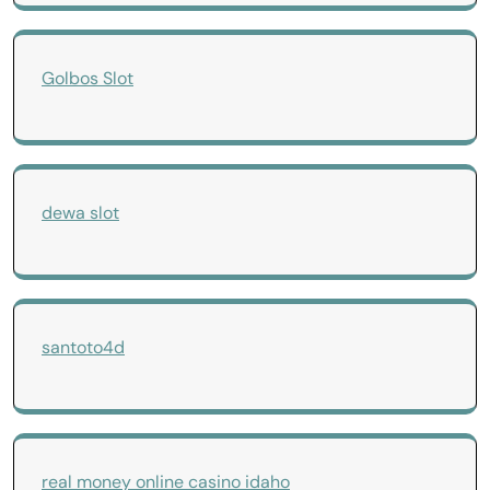
Golbos Slot
dewa slot
santoto4d
real money online casino idaho