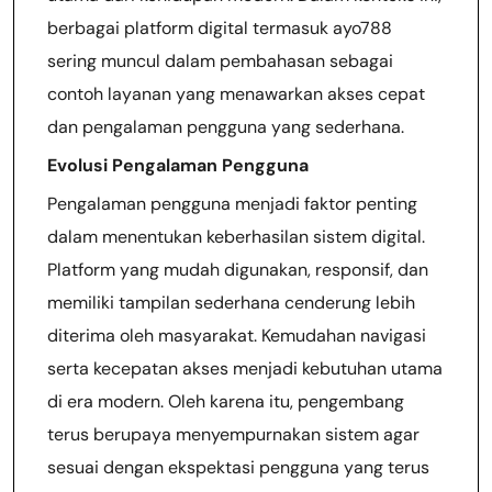
berbagai platform digital termasuk ayo788
sering muncul dalam pembahasan sebagai
contoh layanan yang menawarkan akses cepat
dan pengalaman pengguna yang sederhana.
Evolusi Pengalaman Pengguna
Pengalaman pengguna menjadi faktor penting
dalam menentukan keberhasilan sistem digital.
Platform yang mudah digunakan, responsif, dan
memiliki tampilan sederhana cenderung lebih
diterima oleh masyarakat. Kemudahan navigasi
serta kecepatan akses menjadi kebutuhan utama
di era modern. Oleh karena itu, pengembang
terus berupaya menyempurnakan sistem agar
sesuai dengan ekspektasi pengguna yang terus