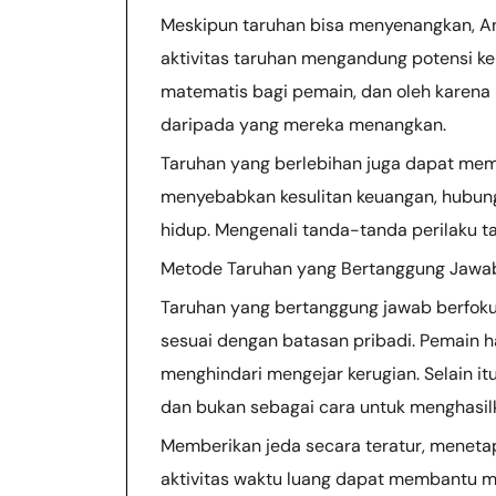
Meskipun taruhan bisa menyenangkan, An
aktivitas taruhan mengandung potensi k
matematis bagi pemain, dan oleh karena i
daripada yang mereka menangkan.
Taruhan yang berlebihan juga dapat memi
menyebabkan kesulitan keuangan, hubung
hidup. Mengenali tanda-tanda perilaku t
Metode Taruhan yang Bertanggung Jawa
Taruhan yang bertanggung jawab berfo
sesuai dengan batasan pribadi. Pemain
menghindari mengejar kerugian. Selain i
dan bukan sebagai cara untuk menghasil
Memberikan jeda secara teratur, menet
aktivitas waktu luang dapat membantu m