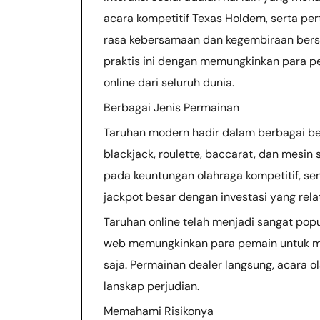
acara kompetitif Texas Holdem, serta p
rasa kebersamaan dan kegembiraan bers
praktis ini dengan memungkinkan para pem
online dari seluruh dunia.
Berbagai Jenis Permainan
Taruhan modern hadir dalam berbagai ben
blackjack, roulette, baccarat, dan mesin
pada keuntungan olahraga kompetitif, 
jackpot besar dengan investasi yang relati
Taruhan online telah menjadi sangat popu
web memungkinkan para pemain untuk me
saja. Permainan dealer langsung, acara o
lanskap perjudian.
Memahami Risikonya