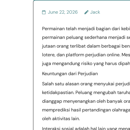
June 22, 2026
Jack
Permainan telah menjadi bagian dari ke
permainan peluang sederhana menjadi se
jutaan orang terlibat dalam berbagai bent
lotere, dan platform perjudian online. M
juga mengandung risiko yang harus dip
Keuntungan dari Perjudian
Salah satu alasan orang menyukai perjud
ketidakpastian. Peluang mengubah taruh
dianggap menyenangkan oleh banyak orang
memprediksi hasil pertandingan olahraga,
oleh aktivitas lain.
Interaksi sosial adalah hal lain yang me