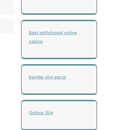
Best withdrawal online
casino
bandar slot gacor
Golbos Slot