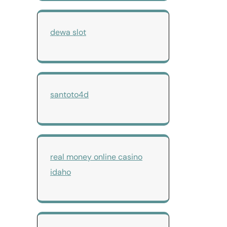
dewa slot
santoto4d
real money online casino
idaho