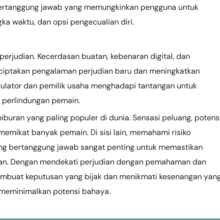
 bertanggung jawab yang memungkinkan pengguna untuk
ka waktu, dan opsi pengecualian diri.
rjudian. Kecerdasan buatan, kebenaran digital, dan
ciptakan pengalaman perjudian baru dan meningkatkan
ulator dan pemilik usaha menghadapi tantangan untuk
perlindungan pemain.
hiburan yang paling populer di dunia. Sensasi peluang, potens
 memikat banyak pemain. Di sisi lain, memahami risiko
ng bertanggung jawab sangat penting untuk memastikan
an. Dengan mendekati perjudian dengan pemahaman dan
embuat keputusan yang bijak dan menikmati kesenangan yan
 meminimalkan potensi bahaya.