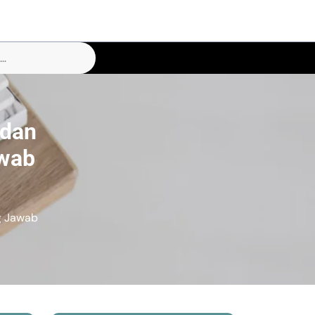
 dan
awab
g Jawab