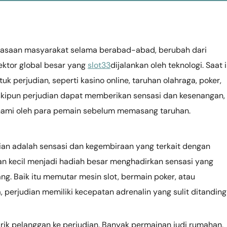
biasaan masyarakat selama berabad-abad, berubah dari
ktor global besar yang
slot33
dijalankan oleh teknologi. Saat i
uk perjudian, seperti kasino online, taruhan olahraga, poker,
eskipun perjudian dapat memberikan sensasi dan kesenangan, 
ahami oleh para pemain sebelum memasang taruhan.
ian adalah sensasi dan kegembiraan yang terkait dengan
an kecil menjadi hadiah besar menghadirkan sensasi yang
. Baik itu memutar mesin slot, bermain poker, atau
 perjudian memiliki kecepatan adrenalin yang sulit ditanding
narik pelanggan ke perjudian. Banyak permainan judi rumahan,