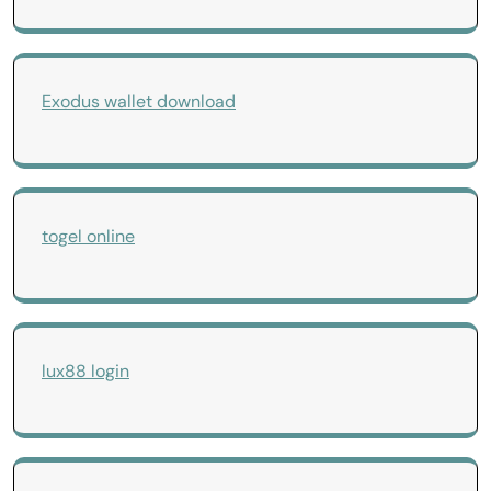
Exodus wallet download
togel online
lux88 login