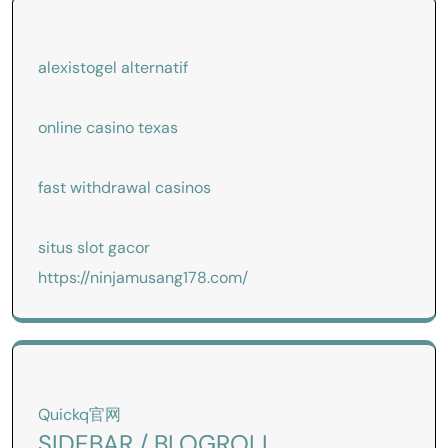
alexistogel alternatif
online casino texas
fast withdrawal casinos
situs slot gacor
https://ninjamusang178.com/
Quickq官网
SIDEBAR / BLOGROLL