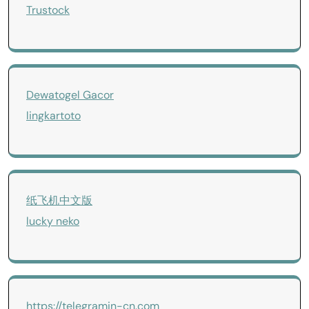
Trustock
Dewatogel Gacor
lingkartoto
纸飞机中文版
lucky neko
https://telegramin-cn.com