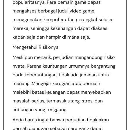
popularitasnya. Para pemain game dapat
mengakses berbagai judul video game
menggunakan komputer atau perangkat seluler
mereka, sehingga kesenangan dapat diakses
kapan saja dan hampir di mana saja.
Mengetahui Risikonya
Meskipun menarik, perjudian mengandung risiko
nyata. Karena keuntungan umumnya bergantung
pada keberuntungan, tidak ada jaminan untuk
menang. Mengejar kerugian atau bermain
melebihi batas keuangan dapat menyebabkan
masalah serius, termasuk utang, stres, dan
hubungan yang renggang.
Anda harus ingat bahwa perjudian tidak akan
pernah dianggap sebagai cara yang dapat