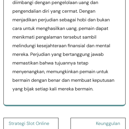
diimbangi dengan pengelolaan uang dan
pengendalian diri yang cermat. Dengan
menjadikan perjudian sebagai hobi dan bukan
cara untuk menghasilkan uang, pemain dapat
menikmati pengalaman tersebut sambil
melindungi kesejahteraan finansial dan mental
mereka. Perjudian yang bertanggung jawab
memastikan bahwa tujuannya tetap
menyenangkan, memungkinkan pemain untuk
bermain dengan benar dan membuat keputusan
yang bijak setiap kali mereka bermain.
Post
Strategi Slot Online
Keunggulan