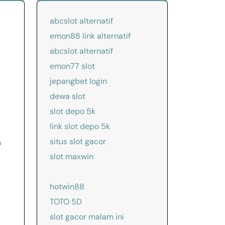
abcslot alternatif
emon88 link alternatif
abcslot alternatif
emon77 slot
jepangbet login
dewa slot
slot depo 5k
link slot depo 5k
situs slot gacor
a
slot maxwin
hotwin88
TOTO 5D
slot gacor malam ini