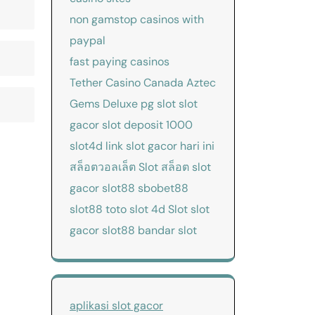
non gamstop casinos with
paypal
fast paying casinos
Tether Casino Canada
Aztec
Gems Deluxe
pg slot
slot
gacor
slot deposit 1000
slot4d
link slot gacor hari ini
สล็อตวอลเล็ต
Slot
สล็อต
slot
gacor
slot88
sbobet88
slot88
toto slot 4d
Slot
slot
gacor
slot88
bandar slot
aplikasi slot gacor