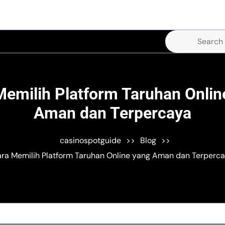
Search
for:
Memilih Platform Taruhan Onlin
Aman dan Terpercaya
casinospotguide
>>
Blog
>>
ra Memilih Platform Taruhan Online yang Aman dan Terperc