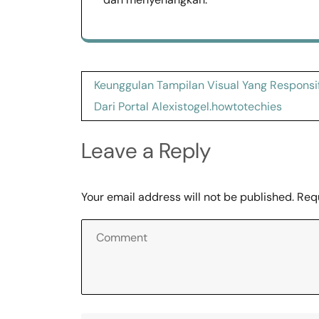
Post
Keunggulan Tampilan Visual Yang Responsi
navigation
Dari Portal Alexistogel.howtotechies
Leave a Reply
Your email address will not be published.
Req