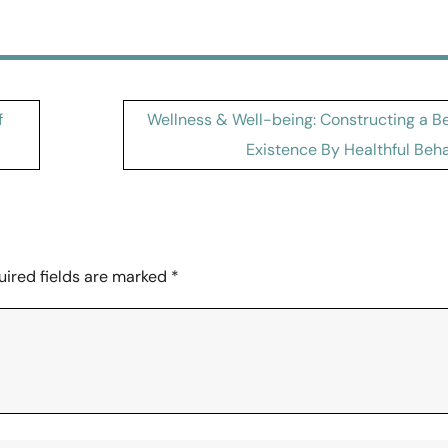
f
Wellness & Well-being: Constructing a Be
Existence By Healthful Beh
uired fields are marked
*