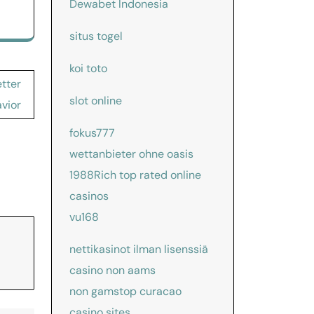
Dewabet Indonesia
situs togel
koi toto
tter
slot online
avior
fokus777
wettanbieter ohne oasis
1988Rich
top rated online
casinos
vu168
nettikasinot ilman lisenssiä
casino non aams
non gamstop curacao
casino sites