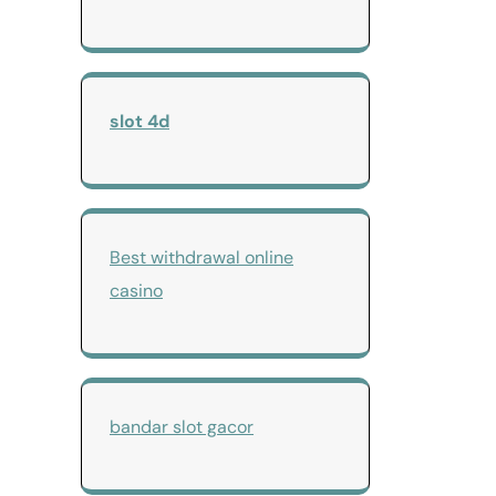
slot 4d
Best withdrawal online
casino
bandar slot gacor