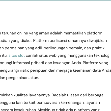
 taruhan online yang aman adalah memastikan platform
judian yang diakui. Platform berlisensi umumnya diwajibkan
permainan yang adil, perlindungan pemain, dan praktik
 itu,
situs slot
carilah situs web yang menggunakan teknologi
indungi informasi pribadi dan keuangan Anda. Platform yang
ngurangi risiko penipuan dan menjaga keamanan data And
dan pengelolaan akun.
inkan kualitas layanannya. Bacalah ulasan dari berbagai
ngguna lain terkait pembayaran kemenangan, layanan
n secara keseluruhan. Meskipun tidak ada platform yang