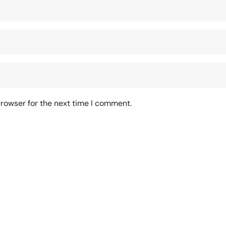
browser for the next time I comment.