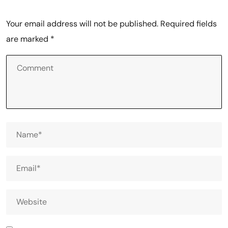
Your email address will not be published.
Required fields
are marked
*