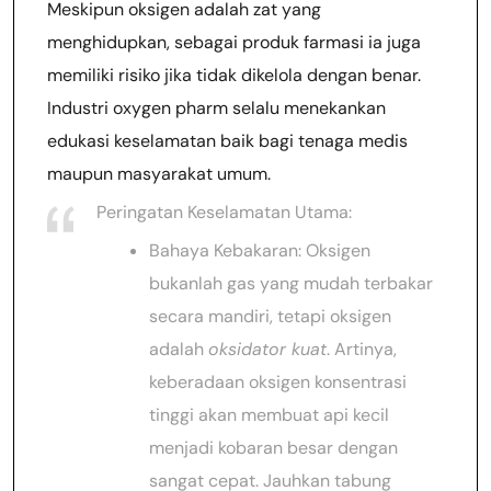
Meskipun oksigen adalah zat yang
menghidupkan, sebagai produk farmasi ia juga
memiliki risiko jika tidak dikelola dengan benar.
Industri oxygen pharm selalu menekankan
edukasi keselamatan baik bagi tenaga medis
maupun masyarakat umum.
Peringatan Keselamatan Utama:
Bahaya Kebakaran: Oksigen
bukanlah gas yang mudah terbakar
secara mandiri, tetapi oksigen
adalah
oksidator kuat
. Artinya,
keberadaan oksigen konsentrasi
tinggi akan membuat api kecil
menjadi kobaran besar dengan
sangat cepat. Jauhkan tabung