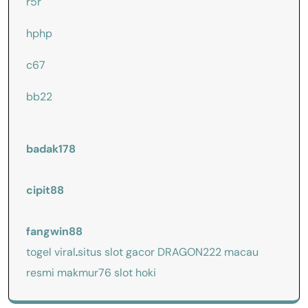
r5r
hphp
c67
bb22
badak178
cipit88
fangwin88
togel viral
.
situs slot gacor
DRAGON222
macau
resmi
makmur76
slot hoki