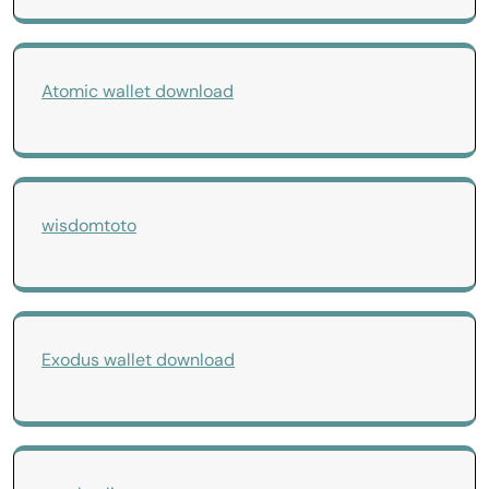
Atomic wallet download
wisdomtoto
Exodus wallet download