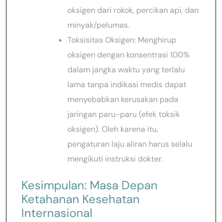
oksigen dari rokok, percikan api, dan
minyak/pelumas.
Toksisitas Oksigen: Menghirup
oksigen dengan konsentrasi 100%
dalam jangka waktu yang terlalu
lama tanpa indikasi medis dapat
menyebabkan kerusakan pada
jaringan paru-paru (efek toksik
oksigen). Oleh karena itu,
pengaturan laju aliran harus selalu
mengikuti instruksi dokter.
Kesimpulan: Masa Depan
Ketahanan Kesehatan
Internasional