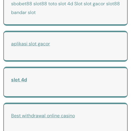
sbobet88
slot88
toto slot 4d
Slot
slot gacor
slot88
bandar slot
aplikasi slot gacor
slot 4d
Best withdrawal online casino