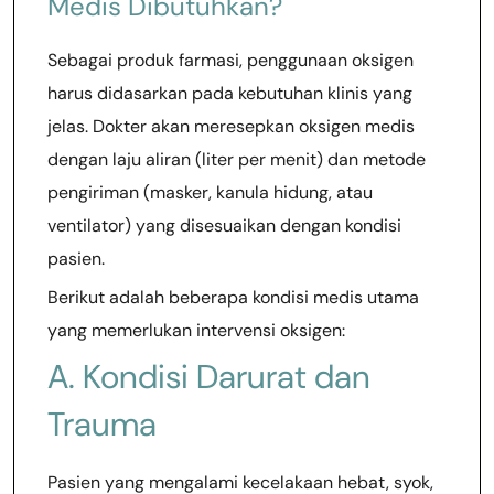
Medis Dibutuhkan?
Sebagai produk farmasi, penggunaan oksigen
harus didasarkan pada kebutuhan klinis yang
jelas. Dokter akan meresepkan oksigen medis
dengan laju aliran (liter per menit) dan metode
pengiriman (masker, kanula hidung, atau
ventilator) yang disesuaikan dengan kondisi
pasien.
Berikut adalah beberapa kondisi medis utama
yang memerlukan intervensi oksigen:
A. Kondisi Darurat dan
Trauma
Pasien yang mengalami kecelakaan hebat, syok,