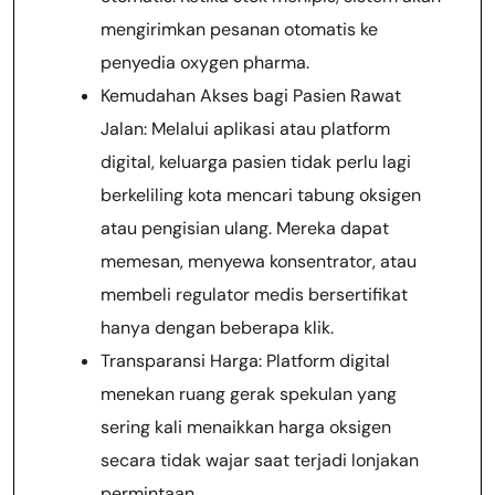
mengirimkan pesanan otomatis ke
penyedia oxygen pharma.
Kemudahan Akses bagi Pasien Rawat
Jalan: Melalui aplikasi atau platform
digital, keluarga pasien tidak perlu lagi
berkeliling kota mencari tabung oksigen
atau pengisian ulang. Mereka dapat
memesan, menyewa konsentrator, atau
membeli regulator medis bersertifikat
hanya dengan beberapa klik.
Transparansi Harga: Platform digital
menekan ruang gerak spekulan yang
sering kali menaikkan harga oksigen
secara tidak wajar saat terjadi lonjakan
permintaan.