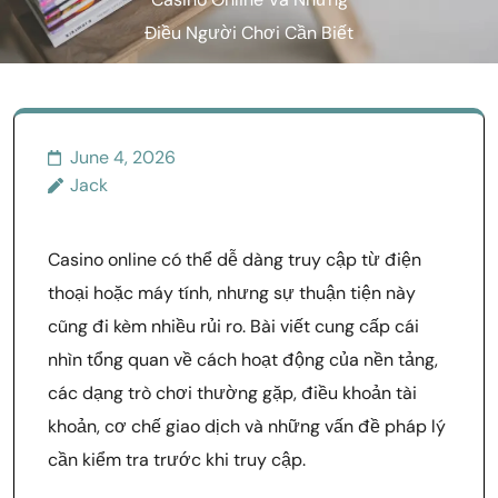
Casino Online Và Những
Điều Người Chơi Cần Biết
June 4, 2026
Jack
Casino online có thể dễ dàng truy cập từ điện
thoại hoặc máy tính, nhưng sự thuận tiện này
cũng đi kèm nhiều rủi ro. Bài viết cung cấp cái
nhìn tổng quan về cách hoạt động của nền tảng,
các dạng trò chơi thường gặp, điều khoản tài
khoản, cơ chế giao dịch và những vấn đề pháp lý
cần kiểm tra trước khi truy cập.