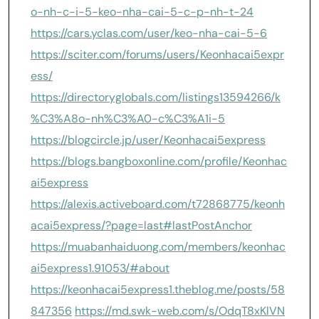
o-nh-c-i-5-keo-nha-cai-5-c-p-nh-t-24
https://cars.yclas.com/user/keo-nha-cai-5-6
https://sciter.com/forums/users/Keonhacai5expr
ess/
https://directoryglobals.com/listings13594266/k
%C3%A8o-nh%C3%A0-c%C3%A1i-5
https://blogcircle.jp/user/Keonhacai5express
https://blogs.bangboxonline.com/profile/Keonhac
ai5express
https://alexis.activeboard.com/t72868775/keonh
acai5express/?page=last#lastPostAnchor
https://muabanhaiduong.com/members/keonhac
ai5express1.91053/#about
https://keonhacai5express1.theblog.me/posts/58
847356
https://md.swk-web.com/s/OdqT8xKlVN