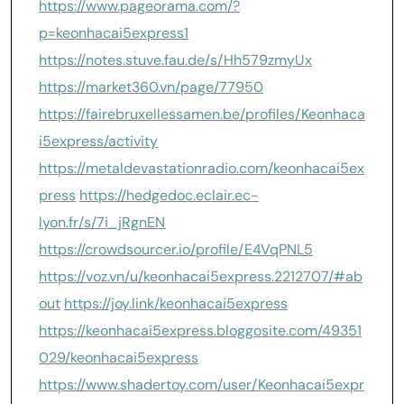
https://www.pageorama.com/?
p=keonhacai5express1
https://notes.stuve.fau.de/s/Hh579zmyUx
https://market360.vn/page/77950
https://fairebruxellessamen.be/profiles/Keonhaca
i5express/activity
https://metaldevastationradio.com/keonhacai5ex
press
https://hedgedoc.eclair.ec-
lyon.fr/s/7i_jRgnEN
https://crowdsourcer.io/profile/E4VqPNL5
https://voz.vn/u/keonhacai5express.2212707/#ab
out
https://joy.link/keonhacai5express
https://keonhacai5express.bloggosite.com/49351
029/keonhacai5express
https://www.shadertoy.com/user/Keonhacai5expr