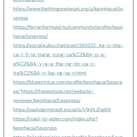
https://www.thethingsnetwork.org/u/keonhacai5e
xpress
https://ferrariformula1.hu/community/profile/keon
hacai5express/
https://social.kubo.chat/post/263332_ka-o-nha-
ca-i-5-la-trang-cung-ca%C2%BA-p-a-
a%C2%BA-y-a-a-tha-ng-tin-ca-c-
tra%C2%BA-n-ba-ng-ta-n.html
https://blueprintue.com/profile/keonhacai5expre
ss/
https://theseotools.net/website-
reviewer/keonhacai5.express/
https://pad.darmstadt.social/s/V94XJDalEK
https://road-to-eden.com/index.php?
Keonhacai5express