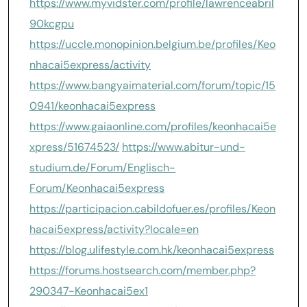
https://www.myvidster.com/profile/lawrenceabril
90kcgpu
https://uccle.monopinion.belgium.be/profiles/Keo
nhacai5express/activity
https://www.bangyaimaterial.com/forum/topic/15
0941/keonhacai5express
https://www.gaiaonline.com/profiles/keonhacai5e
xpress/51674523/
https://www.abitur-und-
studium.de/Forum/Englisch-
Forum/Keonhacai5express
https://participacion.cabildofuer.es/profiles/Keon
hacai5express/activity?locale=en
https://blog.ulifestyle.com.hk/keonhacai5express
https://forums.hostsearch.com/member.php?
290347-Keonhacai5ex1