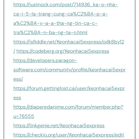
https://justnock.com/post/714936_ka-o-nha-
ca-i-5-la-trang-cung-ca%C2%BA-p-a-
a%C2%BA-y-a-a-tha-ng-tin-ca-c-
tra%C2%BA-n-ba-ng-ta-n.html
https://jsfiddle.net/Keonhacai5express/odk8bv12
/
https://codeberg.org/Keonhacai5express
https://developers.paragon-
software.com/community/profile/keonhacai5expr
ess/
https://forum.gettinglost.ca/user/keonhacai5expr
ess
https://diaperedanime.com/forum/member.php?
u=76555
https://linkgenie.net/Keonhacai5express
https://checkio.org/user/Keonhacai5express/edit