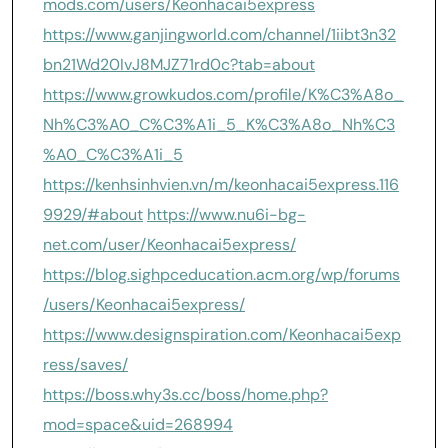
mods.com/users/Keonhacai5express
https://www.ganjingworld.com/channel/1iibt3n32
bn21Wd20IvJ8MJZ71rd0c?tab=about
https://www.growkudos.com/profile/K%C3%A8o_
Nh%C3%A0_C%C3%A1i_5_K%C3%A8o_Nh%C3
%A0_C%C3%A1i_5
https://kenhsinhvien.vn/m/keonhacai5express.116
9929/#about
https://www.nu6i-bg-
net.com/user/Keonhacai5express/
https://blog.sighpceducation.acm.org/wp/forums
/users/Keonhacai5express/
https://www.designspiration.com/Keonhacai5exp
ress/saves/
https://boss.why3s.cc/boss/home.php?
mod=space&uid=268994