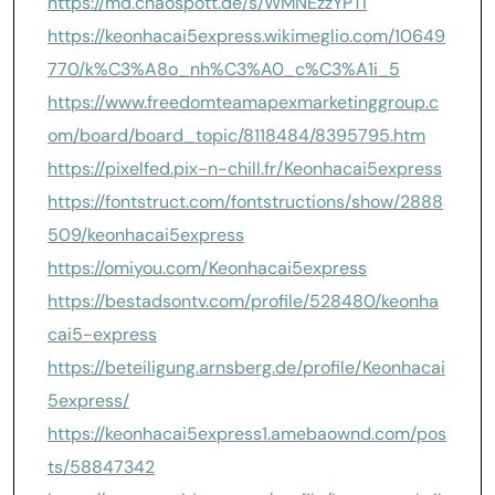
https://md.chaospott.de/s/WMNEzzYPTi
https://keonhacai5express.wikimeglio.com/10649
770/k%C3%A8o_nh%C3%A0_c%C3%A1i_5
https://www.freedomteamapexmarketinggroup.c
om/board/board_topic/8118484/8395795.htm
https://pixelfed.pix-n-chill.fr/Keonhacai5express
https://fontstruct.com/fontstructions/show/2888
509/keonhacai5express
https://omiyou.com/Keonhacai5express
https://bestadsontv.com/profile/528480/keonha
cai5-express
https://beteiligung.arnsberg.de/profile/Keonhacai
5express/
https://keonhacai5express1.amebaownd.com/pos
ts/58847342