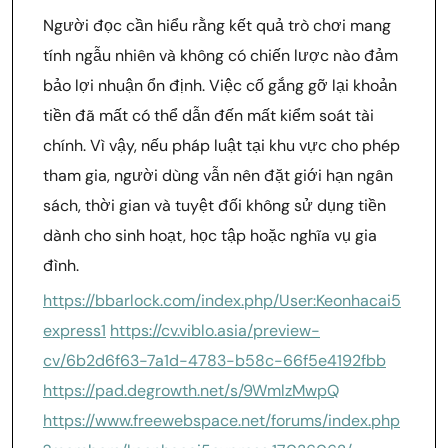
Người đọc cần hiểu rằng kết quả trò chơi mang
tính ngẫu nhiên và không có chiến lược nào đảm
bảo lợi nhuận ổn định. Việc cố gắng gỡ lại khoản
tiền đã mất có thể dẫn đến mất kiểm soát tài
chính. Vì vậy, nếu pháp luật tại khu vực cho phép
tham gia, người dùng vẫn nên đặt giới hạn ngân
sách, thời gian và tuyệt đối không sử dụng tiền
dành cho sinh hoạt, học tập hoặc nghĩa vụ gia
đình.
https://bbarlock.com/index.php/User:Keonhacai5
express1
https://cv.viblo.asia/preview-
cv/6b2d6f63-7a1d-4783-b58c-66f5e4192fbb
https://pad.degrowth.net/s/9WmlzMwpQ
https://www.freewebspace.net/forums/index.php