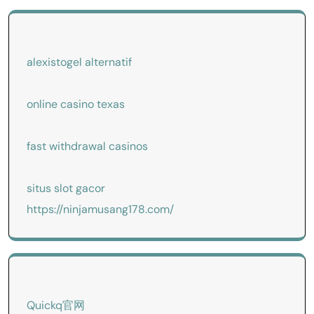
alexistogel alternatif
online casino texas
fast withdrawal casinos
situs slot gacor
https://ninjamusang178.com/
Quickq官网