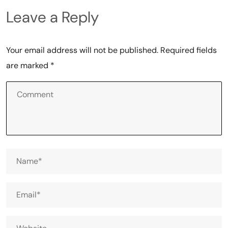
Leave a Reply
Your email address will not be published.
Required fields
are marked
*