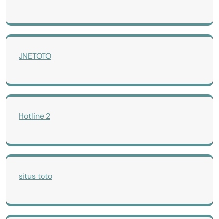
JNETOTO
Hotline 2
situs toto