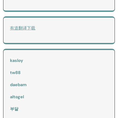
有道翻译下载
kasloy
tw88
daebam
altogel
부달