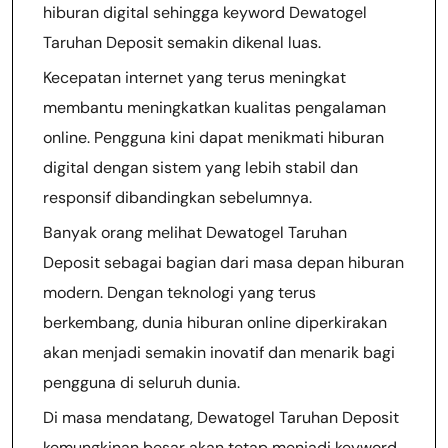
hiburan digital sehingga keyword Dewatogel
Taruhan Deposit semakin dikenal luas.
Kecepatan internet yang terus meningkat
membantu meningkatkan kualitas pengalaman
online. Pengguna kini dapat menikmati hiburan
digital dengan sistem yang lebih stabil dan
responsif dibandingkan sebelumnya.
Banyak orang melihat Dewatogel Taruhan
Deposit sebagai bagian dari masa depan hiburan
modern. Dengan teknologi yang terus
berkembang, dunia hiburan online diperkirakan
akan menjadi semakin inovatif dan menarik bagi
pengguna di seluruh dunia.
Di masa mendatang, Dewatogel Taruhan Deposit
kemungkinan besar akan tetap menjadi keyword