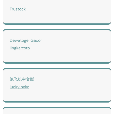
Trustock
Dewatogel Gacor
lingkartoto
纸飞机中文版
lucky neko