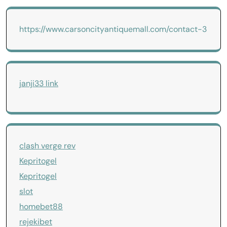
https://www.carsoncityantiquemall.com/contact-3
janji33 link
clash verge rev
Kepritogel
Kepritogel
slot
homebet88
rejekibet