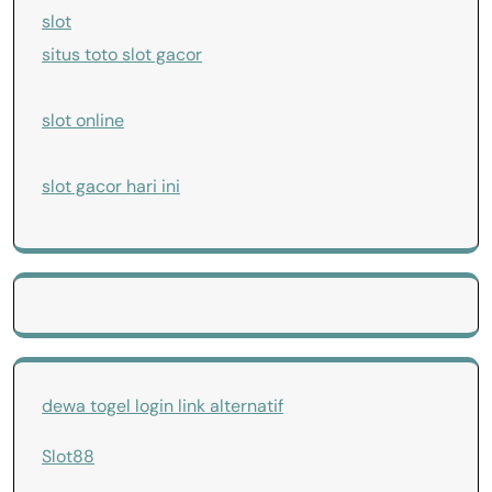
slot
situs toto slot gacor
slot online
slot gacor hari ini
dewa togel login link alternatif
Slot88