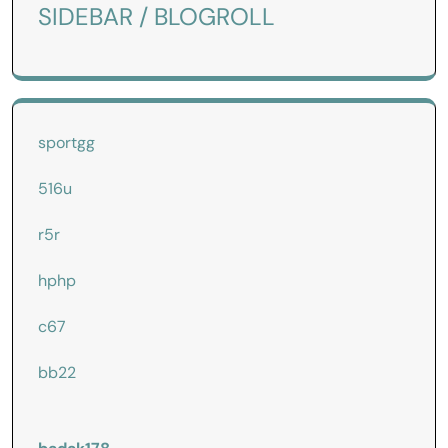
SIDEBAR / BLOGROLL
sportgg
516u
r5r
hphp
c67
bb22