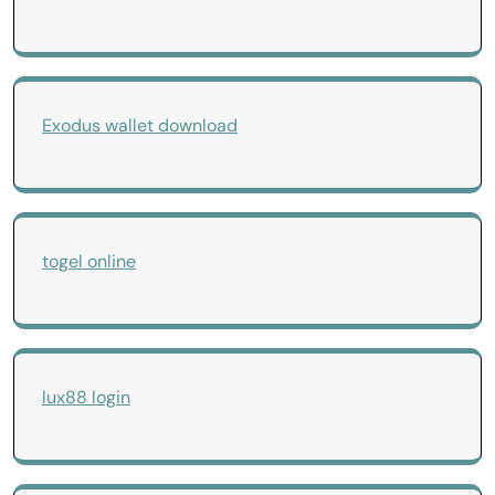
Exodus wallet download
togel online
lux88 login