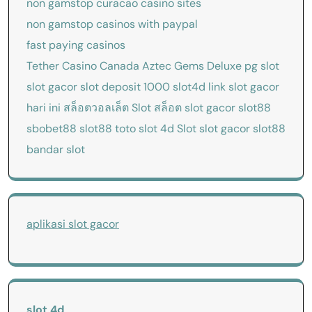
non gamstop curacao casino sites
non gamstop casinos with paypal
fast paying casinos
Tether Casino Canada
Aztec Gems Deluxe
pg slot
slot gacor
slot deposit 1000
slot4d
link slot gacor
hari ini
สล็อตวอลเล็ต
Slot
สล็อต
slot gacor
slot88
sbobet88
slot88
toto slot 4d
Slot
slot gacor
slot88
bandar slot
aplikasi slot gacor
slot 4d