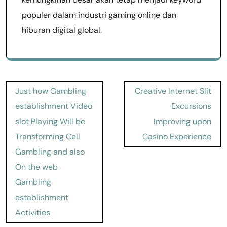
populer dalam industri gaming online dan
hiburan digital global.
Post
Just how Gambling
Creative Internet Slit
navigation
establishment Video
Excursions
slot Playing Will be
Improving upon
Transforming Cell
Casino Experience
Gambling and also
On the web
Gambling
establishment
Activities