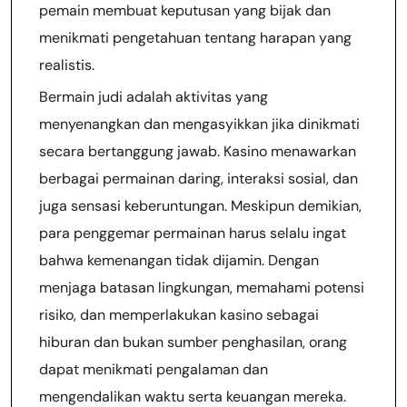
pemain membuat keputusan yang bijak dan
menikmati pengetahuan tentang harapan yang
realistis.
Bermain judi adalah aktivitas yang
menyenangkan dan mengasyikkan jika dinikmati
secara bertanggung jawab. Kasino menawarkan
berbagai permainan daring, interaksi sosial, dan
juga sensasi keberuntungan. Meskipun demikian,
para penggemar permainan harus selalu ingat
bahwa kemenangan tidak dijamin. Dengan
menjaga batasan lingkungan, memahami potensi
risiko, dan memperlakukan kasino sebagai
hiburan dan bukan sumber penghasilan, orang
dapat menikmati pengalaman dan
mengendalikan waktu serta keuangan mereka.