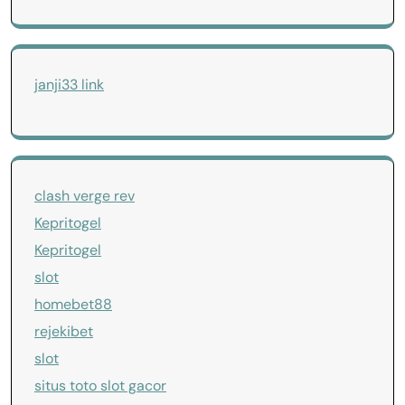
janji33 link
clash verge rev
Kepritogel
Kepritogel
slot
homebet88
rejekibet
slot
situs toto slot gacor