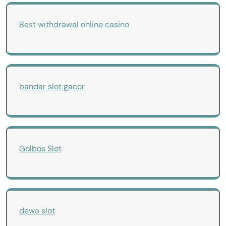
Best withdrawal online casino
bandar slot gacor
Golbos Slot
dewa slot