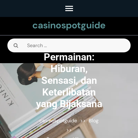
Skip
to
casinospotguide
content
(Press
Enter)
Search
for:
Permainan:
Hiburan,
Sensasi, dan
Keterlibatan
yang Bijaksana
casinospotguide
>>
Blog
>>