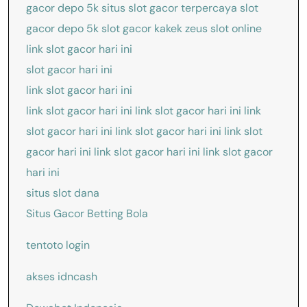
gacor depo 5k
situs slot gacor terpercaya
slot
gacor depo 5k
slot gacor kakek zeus
slot online
link slot gacor hari ini
slot gacor hari ini
link slot gacor hari ini
link slot gacor hari ini
link slot gacor hari ini
link
slot gacor hari ini
link slot gacor hari ini
link slot
gacor hari ini
link slot gacor hari ini
link slot gacor
hari ini
situs slot dana
Situs Gacor Betting Bola
tentoto login
akses idncash