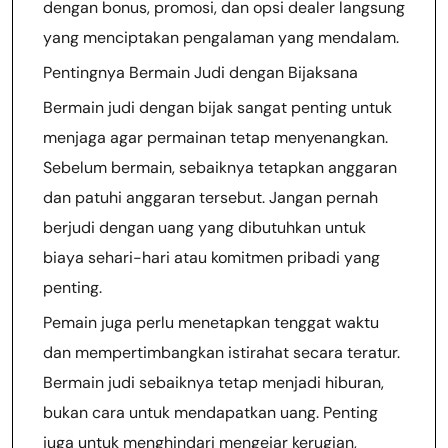
dengan bonus, promosi, dan opsi dealer langsung
yang menciptakan pengalaman yang mendalam.
Pentingnya Bermain Judi dengan Bijaksana
Bermain judi dengan bijak sangat penting untuk
menjaga agar permainan tetap menyenangkan.
Sebelum bermain, sebaiknya tetapkan anggaran
dan patuhi anggaran tersebut. Jangan pernah
berjudi dengan uang yang dibutuhkan untuk
biaya sehari-hari atau komitmen pribadi yang
penting.
Pemain juga perlu menetapkan tenggat waktu
dan mempertimbangkan istirahat secara teratur.
Bermain judi sebaiknya tetap menjadi hiburan,
bukan cara untuk mendapatkan uang. Penting
juga untuk menghindari mengejar kerugian,