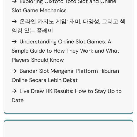
Exploring Olxtoto Toto Slot and Online
Slot Game Mechanics
온라인 카지노 게임: 재미, 다양성, 그리고 책
임감 있는 플레이
Understanding Online Slot Games: A
Simple Guide to How They Work and What
Players Should Know
Bandar Slot Mengenal Platform Hiburan
Online Secara Lebih Dekat
Live Draw HK Results: How to Stay Up to
Date