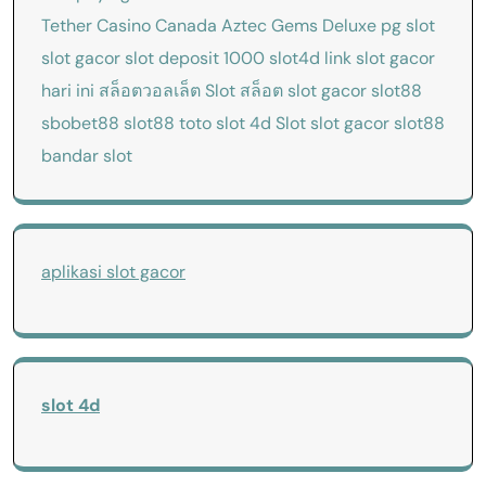
Tether Casino Canada
Aztec Gems Deluxe
pg slot
slot gacor
slot deposit 1000
slot4d
link slot gacor
hari ini
สล็อตวอลเล็ต
Slot
สล็อต
slot gacor
slot88
sbobet88
slot88
toto slot 4d
Slot
slot gacor
slot88
bandar slot
aplikasi slot gacor
slot 4d