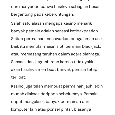
dan menyadari bahwa hasilnya sebagian besar
bergantung pada keberuntungan.
Salah satu alasan mengapa kasino menarik
banyak pemain adalah sensasi ketidakpastian.
Setiap permainan menawarkan pengalaman unik,
baik itu memutar mesin slot, bermain blackjack,
atau memasang taruhan dalam acara olahraga.
Sensasi dan kegembiraan karena tidak yakin
akan hasilnya membuat banyak pemain tetap
terlibat.
Kasino juga telah membuat permainan jauh lebih
mudah diakses daripada sebelumnya. Pemain
dapat mengakses banyak permainan dari
komputer lain atau ponsel pintar, biasanya