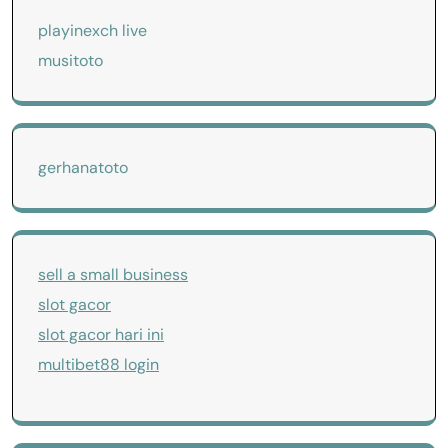
playinexch live
musitoto
gerhanatoto
sell a small business
slot gacor
slot gacor hari ini
multibet88 login