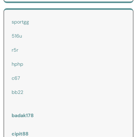
sportgg
516u
r5r
hphp
c67
bb22
badak178
cipit88