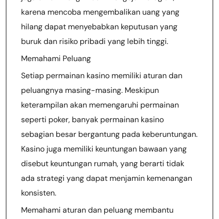
karena mencoba mengembalikan uang yang
hilang dapat menyebabkan keputusan yang
buruk dan risiko pribadi yang lebih tinggi.
Memahami Peluang
Setiap permainan kasino memiliki aturan dan
peluangnya masing-masing. Meskipun
keterampilan akan memengaruhi permainan
seperti poker, banyak permainan kasino
sebagian besar bergantung pada keberuntungan.
Kasino juga memiliki keuntungan bawaan yang
disebut keuntungan rumah, yang berarti tidak
ada strategi yang dapat menjamin kemenangan
konsisten.
Memahami aturan dan peluang membantu