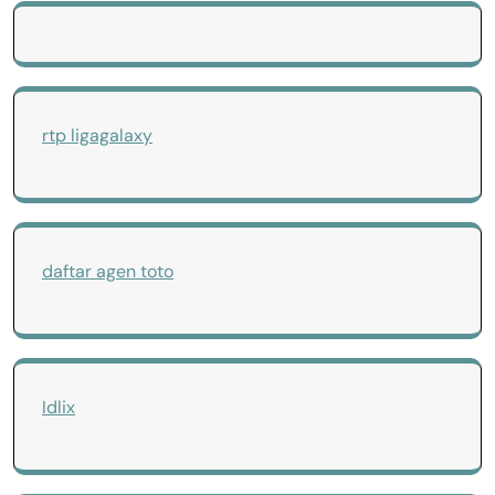
rtp ligagalaxy
daftar agen toto
Idlix