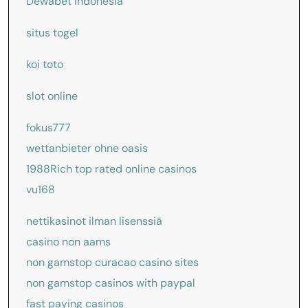
Dewabet Indonesia
situs togel
koi toto
slot online
fokus777
wettanbieter ohne oasis
1988Rich
top rated online casinos
vu168
nettikasinot ilman lisenssiä
casino non aams
non gamstop curacao casino sites
non gamstop casinos with paypal
fast paying casinos