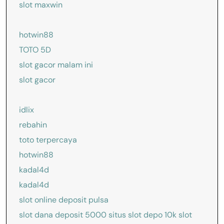
slot maxwin
hotwin88
TOTO 5D
slot gacor malam ini
slot gacor
idlix
rebahin
toto terpercaya
hotwin88
kadal4d
kadal4d
slot online deposit pulsa
slot dana deposit 5000
situs slot depo 10k
slot