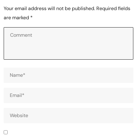
Your email address will not be published.
Required fields
are marked
*