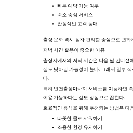
빠른 예약 가능 여부
숙소 중심 서비스
안정적인 고객 응대
출장 문화 역시 점차 편리함 중심으로 변화
저녁 시간 활용이 중요한 이유
출장지에서의 저녁 시간은 다음 날 컨디션에 
질도 낮아질 가능성이 높다. 그래서 일부 
다.
특히 인천출장마사지 서비스를 이용하면 숙소
이용 가능하다는 점도 장점으로 꼽힌다.
효율적인 휴식을 위해 추천되는 방법은 다음
따뜻한 물로 샤워하기
조용한 환경 유지하기