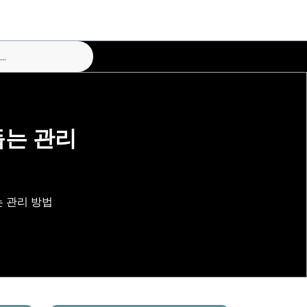
돕는 관리
는 관리 방법