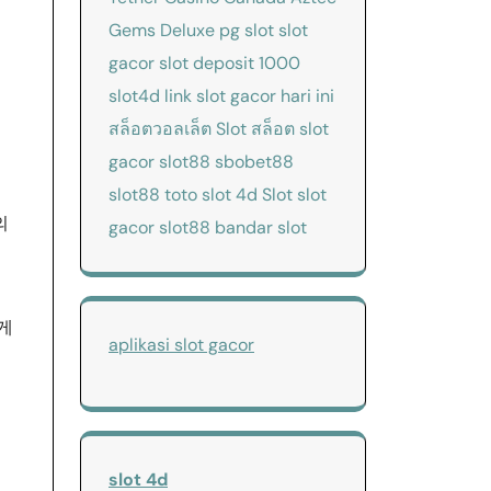
Gems Deluxe
pg slot
slot
gacor
slot deposit 1000
slot4d
link slot gacor hari ini
สล็อตวอลเล็ต
Slot
สล็อต
slot
gacor
slot88
sbobet88
slot88
toto slot 4d
Slot
slot
의
gacor
slot88
bandar slot
게
aplikasi slot gacor
slot 4d