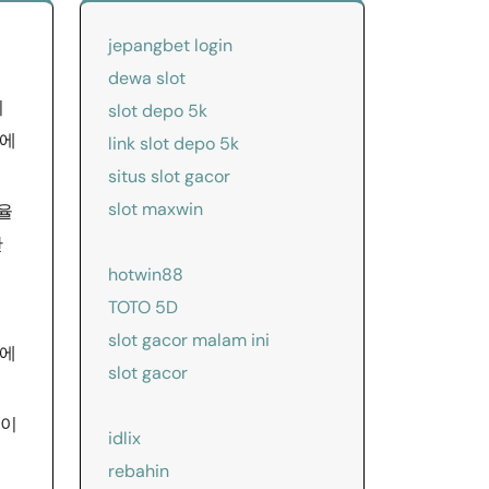
jepangbet login
dewa slot
피
slot depo 5k
근에
link slot depo 5k
situs slot gacor
slot maxwin
율
안
hotwin88
TOTO 5D
slot gacor malam ini
위에
slot gacor
 이
idlix
rebahin