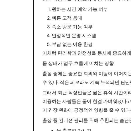
원하는 시간 예약 가능 여부
빠른 고객 응대
숙소 방문 가능 여부
안정적인 운영 시스템
부담 없는 이용 환경
이처럼 편리함과 안정성을 동시에 중요하게
몸 상태가 업무 흐름에 미치는 영향
출장 중에는 중요한 회의와 미팅이 이어지는
수 있다. 작은 피로라도 계속 누적되면 판단
그래서 최근 직장인들은 짧은 휴식 시간이
이용하는 사람들은 몸이 한결 가벼워졌다고 
이 긴장 완화에 긍정적인 영향을 줄 수 있다
출장 중 컨디션 관리를 위해 추천되는 습관은
물 충분히 마시기