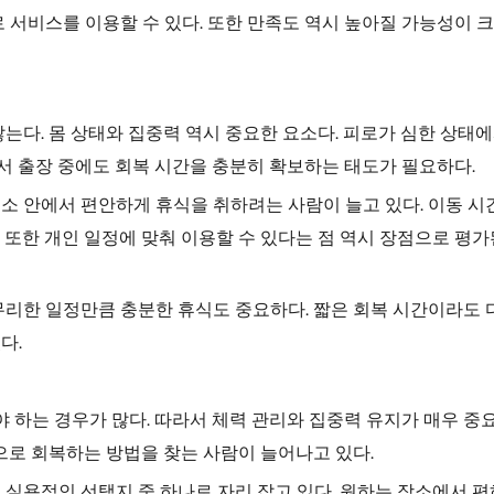
 서비스를 이용할 수 있다. 또한 만족도 역시 높아질 가능성이 크
는다. 몸 상태와 집중력 역시 중요한 요소다. 피로가 심한 상태
라서 출장 중에도 회복 시간을 충분히 확보하는 태도가 필요하다.
 안에서 편안하게 휴식을 취하려는 사람이 늘고 있다. 이동 시
. 또한 개인 일정에 맞춰 이용할 수 있다는 점 역시 장점으로 평가
리한 일정만큼 충분한 휴식도 중요하다. 짧은 회복 시간이라도 
다.
 하는 경우가 많다. 따라서 체력 관리와 집중력 유지가 매우 중
으로 회복하는 방법을 찾는 사람이 늘어나고 있다.
실용적인 선택지 중 하나로 자리 잡고 있다. 원하는 장소에서 편