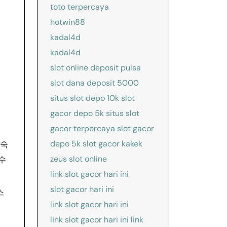
toto terpercaya
hotwin88
kadal4d
kadal4d
slot online deposit pulsa
slot dana deposit 5000
situs slot depo 10k
slot
gacor depo 5k
situs slot
gacor terpercaya
slot gacor
depo 5k
slot gacor kakek
 숙
zeus
slot online
수
link slot gacor hari ini
slot gacor hari ini
스
link slot gacor hari ini
link slot gacor hari ini
link