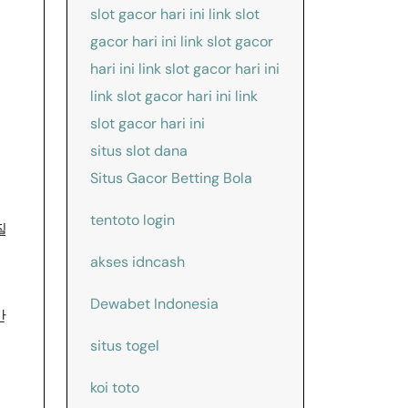
slot gacor hari ini
link slot
gacor hari ini
link slot gacor
hari ini
link slot gacor hari ini
link slot gacor hari ini
link
slot gacor hari ini
situs slot dana
Situs Gacor Betting Bola
tentoto login
질
akses idncash
Dewabet Indonesia
간
situs togel
koi toto